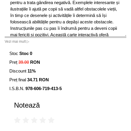
pentru a trata gândirea negativă. Exemplele interesante și
ilustrațiile îi ajută pe copii să vadă altfel obstacolele vieții,
în timp ce desenele și activitățile îi determină să își
folosească abilitățile pentru a depăși aceste obstacole.
Instrucțiunile pas cu pas îi îndrumă pentru a deveni copii
mai fericiți și pozitivi. Această carte interactivă oferă
resurse complete pentru a educa, a motiva și a le da
Vezi mai mult ▷
copiilor puterea de a se strădui să facă o schimbare.
Stoc
Stoc 0
Dr. Dawn Huebner este psiholog clinician în Exeter, New
Preț
39.00
RON
Hampshire, specializată în tratarea copiilor și a părinților
Discount
11%
lor.
Desenele amuzante ale lui Bonnie Matthews apar în multe
Preț final
34.71 RON
cărți și reviste pentru copii. Locuiește în Baltimore.
I.S.B.N.
978-606-719-413-5
Recomandată de Itsy Bitsy FM
Notează