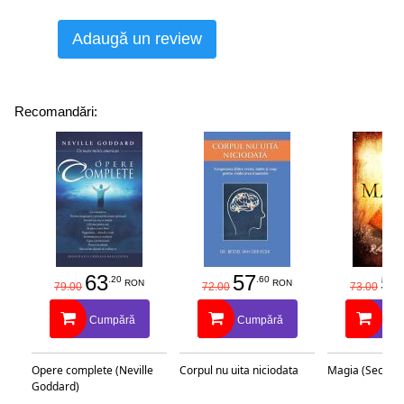
Adaugă un review
Recomandări:
63
57
58
.20
.60
RON
RON
79.00
72.00
73.00
Cumpără
Cumpără
Cu
Opere complete (Neville
Corpul nu uita niciodata
Magia (Secretu
Goddard)