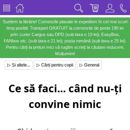
Suntem la librărie! Comenzile plasate le expediem în cel mai scurt
timp posibil. Transport GRATUIT la comenzile de peste 190 lei
prin: curier Cargus sau DPD (sub taxa e 19 lei); EasyBox,
FANbox etc. (sub taxa e 21 lei); poșta română (sub taxa e 25 lei).
Pentru cărți la prețuri mici vă rugăm scrieți la căutare reducere.
Mulțumim!
▷ Și altele...
▷ Cărți pentru copii
▷ General
Ce să faci... când nu-ți
convine nimic