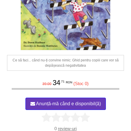
Ce să faci... când nu-ți convine nimic: Ghid pentru copiii care vor să
depășească negativitatea
34
.71
RON
(Stoc 0)
39.00
Anunță-mă când e disponibil(ă)
0
review-uri