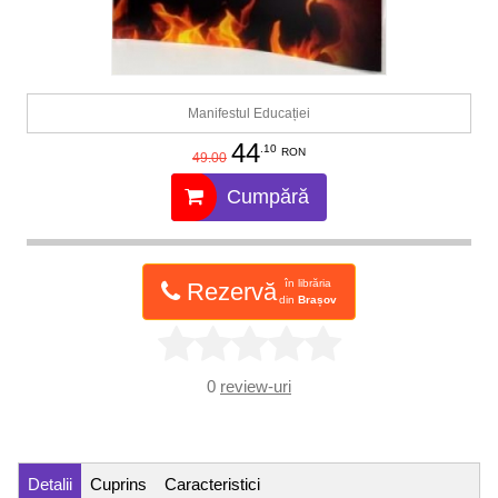
Manifestul Educației
44
.10
RON
49.00
Cumpără
în librăria
Rezervă
din
Brașov
0
review-uri
Detalii
Cuprins
Caracteristici