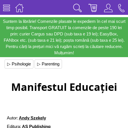
Suntem la librărie! Comenzile plasate le expediem în cel mai scurt
timp posibil. Transport GRATUIT la comenzile de peste 190 lei
prin: curier Cargus sau DPD (sub taxa e 19 lei); EasyBox,
FANbox etc. (sub taxa e 21 lei); poșta română (sub taxa e 25 lei).
Pentru cărți la prețuri mici vă rugăm scrieți la căutare reducere.
Mulțumim!
▷ Psihologie
▷ Parenting
Manifestul Educației
Autor:
Andy Szekely
Editura:
AS Publishing