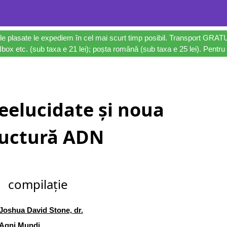
le plasate le expediem în cel mai scurt timp posibil. Transport GRAT
ox etc. (sub taxa e 21 lei); poșta română (sub taxa e 25 lei). Pentru 
eelucidate și noua
ructură ADN
compilație
Joshua David Stone, dr.
Agni Mundi