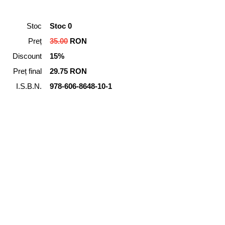
Stoc
Stoc 0
Preț
35.00
RON
Discount
15%
Preț final
29.75 RON
I.S.B.N.
978-606-8648-10-1