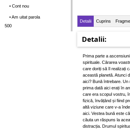
• Cont nou
• Am uitat parola
Detalii
Cuprins
Fragme
500
Detalii:
Prima parte a ascensiunii
spirituale. Cărarea voastr
care doriți să îl realizați
această planetă. Atunci d
aici? Bună întrebare. Un r
prima dată aici erați în 
care era scopul vostru, î
fizică, învățând și fiind 
altă viziune care v-a înd
aici. Vestea bună este că
căuta un răspuns la acea
distracția. Drumul spiritu