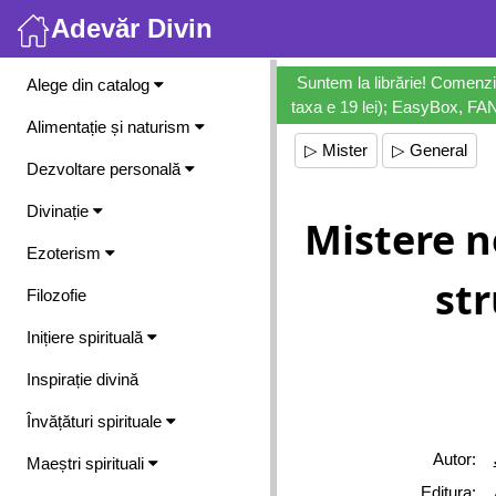
Adevăr Divin
Meniu
Suntem la librărie! Comenzi
Alege din catalog
taxa e 19 lei); EasyBox, FANb
Alimentație și naturism
▷ Mister
▷ General
Dezvoltare personală
Divinație
Mistere n
Ezoterism
st
Filozofie
Inițiere spirituală
Inspirație divină
Învățături spirituale
Autor:
Maeștri spirituali
Editura: