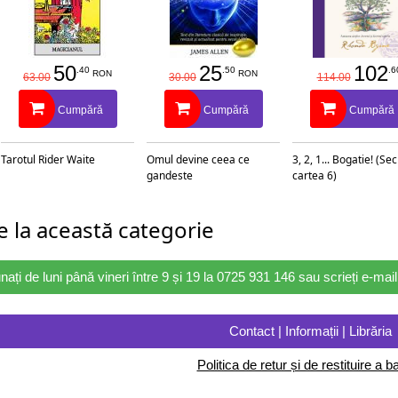
50
25
102
.40
.50
.6
RON
RON
63.00
30.00
114.00
Cumpără
Cumpără
Cumpără
Tarotul Rider Waite
Omul devine ceea ce
3, 2, 1... Bogatie! (Se
gandeste
cartea 6)
 la această categorie
nați de luni până vineri între 9 și 19 la 0725 931 146 sau scrieți e-ma
Contact | Informații | Librăria
Politica de retur și de restituire a ba