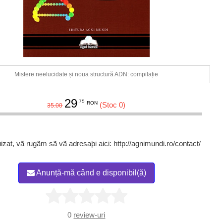
Mistere neelucidate și noua structură ADN: compilație
29
.75
RON
(Stoc 0)
35.00
izat, vã rugãm sã vã adresaþi aici: http://agnimundi.ro/contact/
Anunță-mă când e disponibil(ă)
0
review-uri