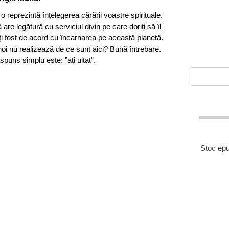
o reprezintă înțelegerea cărării voastre spirituale.
are legătură cu serviciul divin pe care doriți să îl
 Ați fost de acord cu încarnarea pe această planetă.
noi nu realizează de ce sunt aici? Bună întrebare.
spuns simplu este: ”ați uitat”.
Stoc epu