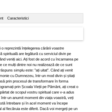
nt
Caracteristici
 o reprezintă înțelegerea cărării voastre
ă spirituală are legătură cu serviciul divin pe
 când veniți aici. Ați fost de acord cu încarnarea pe
e ce mulți dintre noi nu realizează de ce sunt
ăspuns simplu este: ”ați uitat”. Când ați venit
armonie cu Dumnezeu, într-un mod divin și știați
nsă prin procesul de transformare în forma
programați prin Școala Vieții pe Pământ, ați creat o
epărtat de scopul vostru spiritual care v-a adus
 într-un anumit moment din viața voastră, veți
stă întrebare și în acel moment va începe
al al fiecăruia este diferit. Dacă voi mergeți pe un