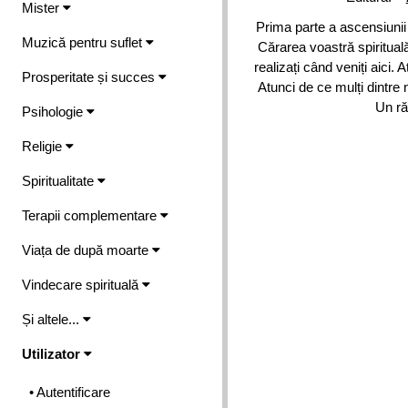
Mister
Prima parte a ascensiunii 
Muzică pentru suflet
Cărarea voastră spirituală 
realizați când veniți aici.
Prosperitate și succes
Atunci de ce mulți dintre 
Un ră
Psihologie
Religie
Spiritualitate
Terapii complementare
Viața de după moarte
Vindecare spirituală
Și altele...
Utilizator
• Autentificare