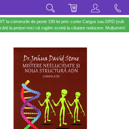
UIT la comenzile de peste 190 lei prin: curier Cargus sau DPD (sub
cărți la prețuri mici vă rugăm scrieți la căutare reducere. Mulțumim!