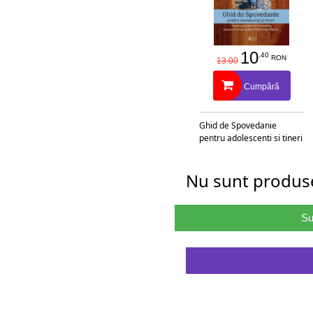
10
.40
RON
13.00
Cumpără
Ghid de Spovedanie
pentru adolescenti si tineri
Nu sunt produse
Su