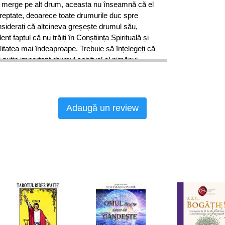
ru merge pe alt drum, aceasta nu înseamnă că el
dreptate, deoarece toate drumurile duc spre
iderați că altcineva greșește drumul său,
nt faptul că nu trăiți în Conștiința Spirituală și
alitatea mai îndeaproape. Trebuie să înțelegeți că
puțin important drumul spiritual al nimănui.
tează dacă este vorba de un om faimos, de un
l străzii. Un anume drum nu vă face să fiți în
 mult decât ar face-o un alt drum. Toate
și toate drumurile spirituale sunt la fel în ochii
Adaugă un review
să judecați pe nimeni, deoarece toți suntem Fii
i toți suntem încarnări ale Lui Dumnezeu. Toți
l Divin.