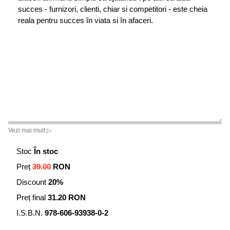
succes - furnizori, clienti, chiar si competitori - este cheia
reala pentru succes în viata si în afaceri.
Vezi mai mult ▷
Stoc
În stoc
Preț
39.00
RON
Discount
20%
Preț final
31.20 RON
I.S.B.N.
978-606-93938-0-2