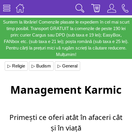
Suntem la librărie! Comenzile plasate le expediem în cel mai scurt
timp posibil. Transport GRATUIT la comenzile de peste 190 lei
prin: curier Cargus sau DPD (sub taxa e 19 lei); EasyBox,
FANbox etc. (sub taxa e 21 lei); poșta română (sub taxa e 25 lei).
Pentru cărți la prețuri mici vă rugăm scrieți la căutare reducere.
Mulțumim!
▷ Religie
▷ Budism
▷ General
Management Karmic
Primești ce oferi atât în afaceri cât
și în viață