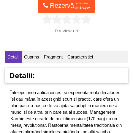
în librăria
Rezervă
din
Brașov
0
review-uri
Detalii
Cuprins
Fragment
Caracteristici
Detalii:
Întelepciunea antica din est si experienta reala din afaceri
îsi dau mâna în acest ghid scurt si practic, care ofera un
plan pas-cu-pas ce te va ajuta sa adopti o maniera de a
munci si de a trai prin care sa ai succes. Management
Karmic este o carte de mici dimensiuni (170 pag) cu un
mesaj revolutionar. Rastoarna mentalitatea traditionala din
afaceri afirmând simplu ca ajutându-i pe altii sa aiba