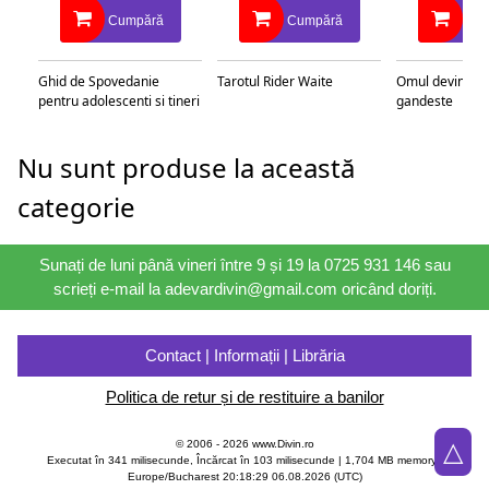
Cumpără
Cumpără
Cu
Ghid de Spovedanie
Tarotul Rider Waite
Omul devine c
pentru adolescenti si tineri
gandeste
Nu sunt produse la această
categorie
Sunați de luni până vineri între 9 și 19 la 0725 931 146 sau
scrieți e-mail la adevardivin@gmail.com oricând doriți.
Contact | Informații | Librăria
Politica de retur și de restituire a banilor
△
© 2006 - 2026 www.Divin.ro
Executat în 341 milisecunde, Încărcat în
103
milisecunde | 1,704 MB memory |
Europe/Bucharest 20:18:29 06.08.2026 (UTC)