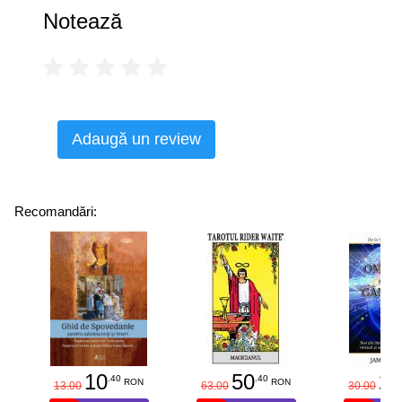
Notează
Adaugă un review
Recomandări:
10
50
25
.40
.40
RON
RON
13.00
63.00
30.00