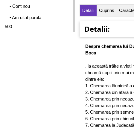
• Cont nou
Detalii
Cuprins
Caracter
• Am uitat parola
500
Detalii:
Despre chemarea lui Du
Boca
..la această trăire a vieț
cheamă copiii prin mai mu
dintre ele:
1. Chemarea lăuntrică a c
2. Chemarea din afară a 
3. Chemarea prin necazuri
4. Chemarea prin necazuri
5. Chemarea prin semnele
6. Chemarea prin chinuril
7. Chemarea la Judecată