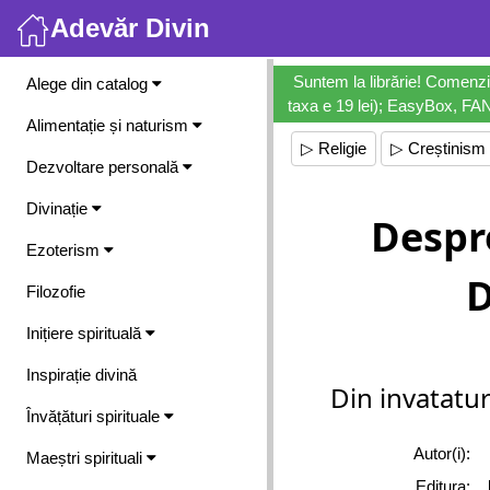
Adevăr Divin
Meniu
Suntem la librărie! Comenzi
Alege din catalog
taxa e 19 lei); EasyBox, FANb
Alimentație și naturism
▷ Religie
▷ Creștinism
Dezvoltare personală
Divinație
Despr
Ezoterism
Filozofie
Inițiere spirituală
Inspirație divină
Din invatatur
Învățături spirituale
Autor(i):
Maeștri spirituali
Editura: