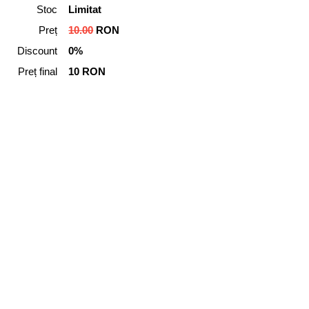
Stoc
Limitat
Preț
10.00
RON
Discount
0%
Preț final
10 RON