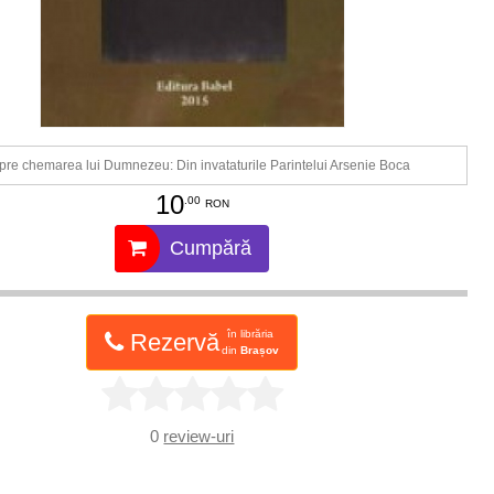
re chemarea lui Dumnezeu: Din invataturile Parintelui Arsenie Boca
10
.00
RON
Cumpără
în librăria
Rezervă
din
Brașov
0
review-uri