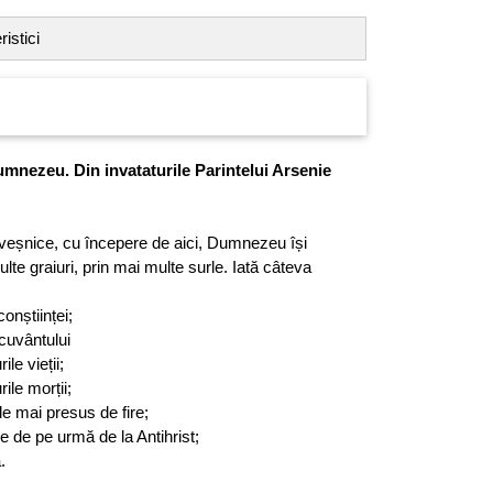
istici
mnezeu. Din invataturile Parintelui Arsenie
ii veșnice, cu începere de aici, Dumnezeu își
lte graiuri, prin mai multe surle. Iată câteva
onștiinței;
cuvântului
le vieții;
le morții;
 mai presus de fire;
e de pe urmă de la Antihrist;
.