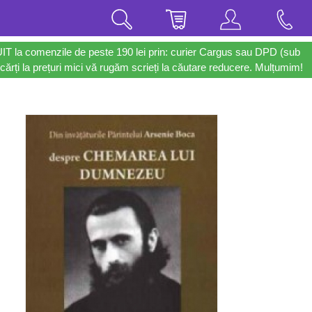
UIT la comenzile de peste 190 lei prin: curier Cargus sau DPD (sub
cărți la prețuri mici vă rugăm scrieți la căutare reducere. Mulțumim!