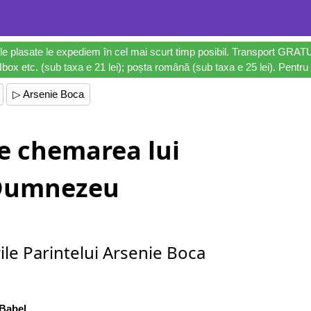
le plasate le expediem în cel mai scurt timp posibil. Transport GRAT
ox etc. (sub taxa e 21 lei); poșta română (sub taxa e 25 lei). Pentru 
▷ Arsenie Boca
e chemarea lui
Dumnezeu
ile Parintelui Arsenie Boca
Babel