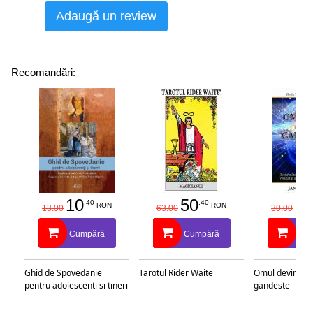
Adaugă un review
Recomandări:
10
50
25
.40
.40
RON
RON
13.00
63.00
30.00
Cumpără
Cumpără
Cu
Ghid de Spovedanie
Tarotul Rider Waite
Omul devine c
pentru adolescenti si tineri
gandeste