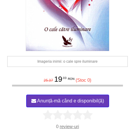
Imageria inimii: o cale spre iluminare
19
.03
RON
(Stoc 0)
25.37
Anunță-mă când e disponibil(ă)
0
review-uri