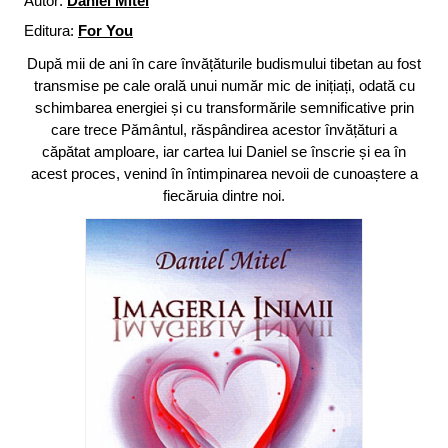
Autor:
Daniel Mitel
Editura:
For You
După mii de ani în care învățăturile budismului tibetan au fost
transmise pe cale orală unui număr mic de inițiați, odată cu
schimbarea energiei și cu transformările semnificative prin
care trece Pământul, răspândirea acestor învățături a
căpătat amploare, iar cartea lui Daniel se înscrie și ea în
acest proces, venind în întimpinarea nevoii de cunoaștere a
fiecăruia dintre noi.