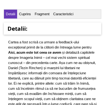
Detalii
Cuprins
Fragment
Caracteristici
Detalii:
Cartea a fost scrisă ca urmare a feedback-ului
excepțional primit de la cititorii din întreaga lume pentru
Aici, acum este tot ceea ce avem
și detaliază capitolele
despre Imageria Inimii – cel mai vechi sistem spiritual
cunoscut – din precedenta carte. Așa cum ne-au obișnuit,
Daniel (Tezin Rinchen) și maeștrii lui tibetani ne
împărtășesc informații din comoara de înțelepciune
tibetană, care au dăinuit prin timp tocmai datorită eficienței
lor. Ei ne explică, printre altele: cum să trăim în Inimă,
cum să încetinim ritmul ca să ne bucurăm de frumusețea
vieții, cum să evadăm din închisoare minții, cum să
înțelegem scopul vieții, cum să obținem claritatea care ne
este atât de necesară într-o lume confuză, care pare să-și