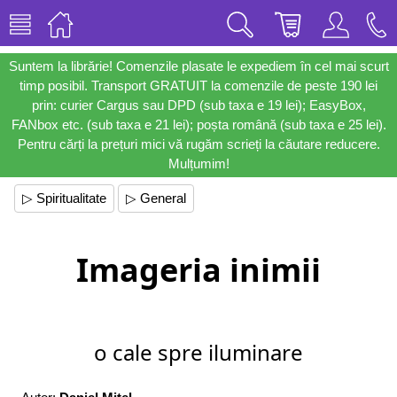
Suntem la librărie! Comenzile plasate le expediem în cel mai scurt
timp posibil. Transport GRATUIT la comenzile de peste 190 lei
prin: curier Cargus sau DPD (sub taxa e 19 lei); EasyBox,
FANbox etc. (sub taxa e 21 lei); poșta română (sub taxa e 25 lei).
Pentru cărți la prețuri mici vă rugăm scrieți la căutare reducere.
Mulțumim!
▷ Spiritualitate
▷ General
Imageria inimii
o cale spre iluminare