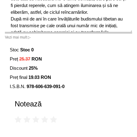
fi pierdut reperele, cum să atingem iluminarea și să ne
eliberăm, astfel, de ciclul reîncarnărilor.
După mii de ani în care învățăturile budismului tibetan au
fost transmise pe cale orală unui număr mic de inițiați,
odată cu schimbarea energiei și cu transformările
Vezi mai mult ▷
semnificative prin care trece Pământul, răspândirea
acestor învățături a căpătat amploare, iar cartea lui Daniel
Stoc
Stoc 0
se înscrie și ea în acest proces, venind în întimpinarea
Preț
25.37
RON
nevoii de cunoaștere a fiecăruia dintre noi.
Meritul cărții lui Daniel este acela de a transmite informații
Discount
25%
valoroase pentru evoluția spirituală, într-un limbaj accesibil
Preț final
19.03 RON
și clar. Cartea are o bogată componentă teoretică
(învățături străvechi tibetane) și una practică (exerciții și
I.S.B.N.
978-606-639-091-0
meditații). Ca element inedit, această carte conține o serie
de imagini în care Daniel ilustrează modul de efectuare a
Notează
unor exerciții tibetane.