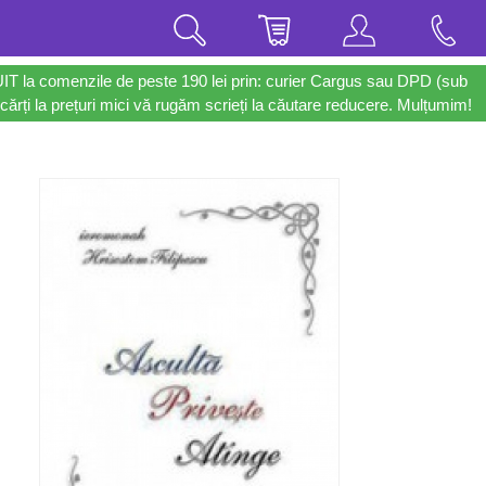
UIT la comenzile de peste 190 lei prin: curier Cargus sau DPD (sub
cărți la prețuri mici vă rugăm scrieți la căutare reducere. Mulțumim!