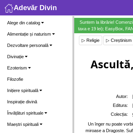
Adevăr Divin
Meniu
Suntem la librărie! Comenzi
Alege din catalog
taxa e 19 lei); EasyBox, FANb
Alimentație și naturism
▷ Religie
▷ Creștinism
Dezvoltare personală
Divinație
Ascultă,
Ezoterism
Filozofie
Inițiere spirituală
Autor:
Inspirație divină
Editura:
Învățături spirituale
Colecția:
Un înger nu poate vorbi 
Maeștri spirituali
miroase a Dragoste. Suflet