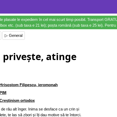
le plasate le expediem în cel mai scurt timp posibil. Transport GRAT
ox etc. (sub taxa e 21 lei); poșta română (sub taxa e 25 lei). Pentru 
▷ General
 privește, atinge
Hrisostom Filipescu, ieromonah
PIM
Creștinism ortodox
de rău alt înger. Inima se desface ca un crin și
e, te las să zbori și îți dau motive să te întorci.