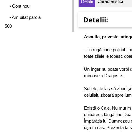
Detalii
Caracteristici
• Cont nou
• Am uitat parola
Detalii:
500
Asculta, priveste, atin
…in rugăciune poți iubi pe
toate zilele le topesc do
Un înger nu poate vorbi d
miroase a Dragoste.
Suflete, te las să zbori și
celuilalt, zboară spre lum
Există o Cale. Nu murim
cuibăresc lângă tine Doa
Împărăția lui Dumnezeu est
ușa în nas. Prezența ta să