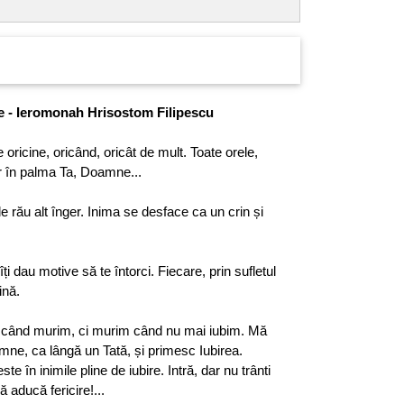
ge - Ieromonah Hrisostom Filipescu
 oricine, oricând, oricât de mult. Toate orele,
ar în palma Ta, Doamne...
e rău alt înger. Inima se desface ca un crin și
 îți dau motive să te întorci. Fiecare, prin sufletul
ină.
 când murim, ci murim când nu mai iubim. Mă
mne, ca lângă un Tată, și primesc Iubirea.
e în inimile pline de iubire. Intră, dar nu trânti
 aducă fericire!...