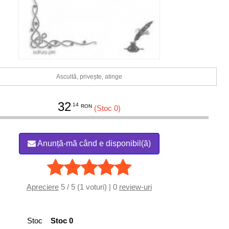
Ascultă, privește, atinge
32
.14
RON
(Stoc 0)
Anunță-mă când e disponibil(ă)
Apreciere
5 / 5 (1 voturi) | 0
review-uri
Stoc
Stoc 0