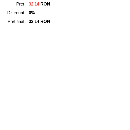
Preț
32.14
RON
Discount
0%
Preț final
32.14 RON