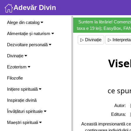
Adevăr Divin
Meniu
Suntem la librărie! Comenzi
Alege din catalog
taxa e 19 lei); EasyBox, FANb
Alimentație și naturism
▷ Divinație
▷ Interpreta
Dezvoltare personală
Divinație
Vise
Ezoterism
Filozofie
ce spu
Inițiere spirituală
Inspirație divină
Autor:
Învățături spirituale
Editura:
Maeștri spirituali
Această impresionantă ce
continuarea individuării