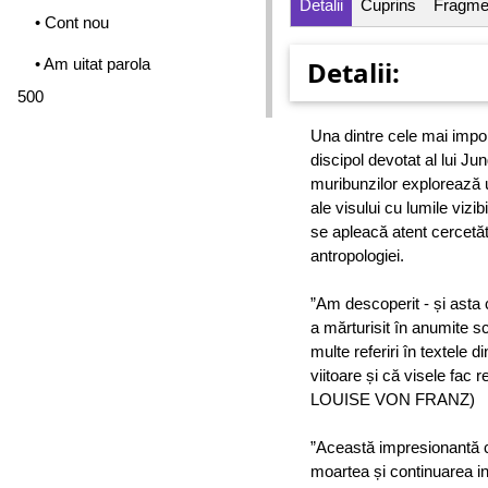
Detalii
Cuprins
Fragme
• Cont nou
• Am uitat parola
Detalii:
500
Una dintre cele mai impo
discipol devotat al lui J
muribunzilor explorează u
ale visului cu lumile vizib
se apleacă atent cercetăt
antropologiei.
”Am descoperit - și asta
a mărturisit în anumite sc
multe referiri în textele d
viitoare și că visele fac r
LOUISE VON FRANZ)
”Această impresionantă 
moartea și continuarea i