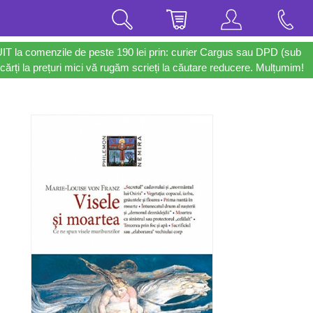
UIT la comenzile de peste 190 lei prin: curier Cargus sau DPD (sub
cărți la prețuri mici vă rugăm scrieți la căutare reducere. Mulțumim!