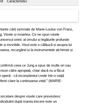
nt
Caracteristici
rtante cărți semnate de Marie-Louise von Franz,
ung, Visele și moartea. Ce ne spun visele
niversul oniric al omului și legăturile profunde
ile și invizibile. Visul este o călăuză și asupra lui
oarea, recurgând și la instrumentele alchimiei și
 confirmă ceea ce Jung a spus de multe ori sau
risori către apropiați, chiar dacă nu a făcut
in operă - că inconștientul crede într-o viață
eferiri clare la continuarea vieții.” (MARIE-
cercetare despre visele care prevestesc
ndividuării după marea trecere este un