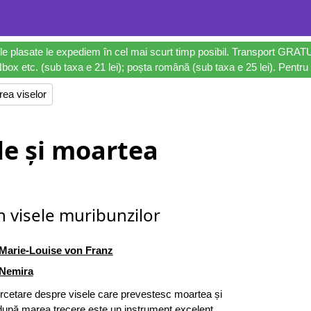
le plasate le expediem în cel mai scurt timp posibil. Transport GRAT
ox etc. (sub taxa e 21 lei); poșta română (sub taxa e 25 lei). Pentru 
rea viselor
le și moartea
n visele muribunzilor
Marie-Louise von Franz
Nemira
rcetare despre visele care prevestesc moartea și
 după marea trecere este un instrument excelent