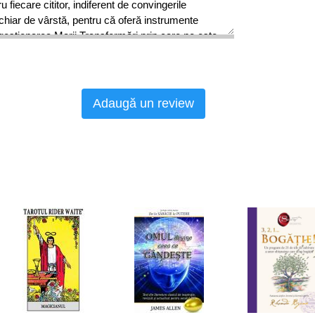
 fiecare cititor, indiferent de convingerile
 chiar de vârstă, pentru că oferă instrumente
 gestionarea Marii Transformări prin care ne este
poate că am trecut deja de foarte multe ori.”
U)
Adaugă un review