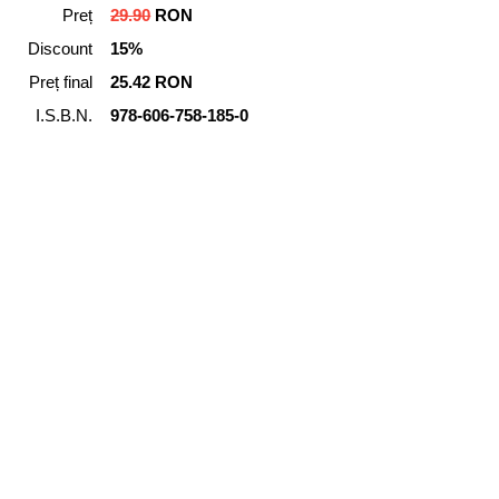
Preț
29.90
RON
Discount
15%
Preț final
25.42 RON
I.S.B.N.
978-606-758-185-0