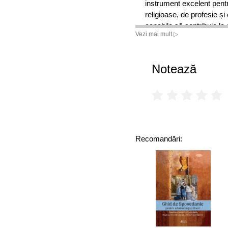
instrument excelent pentru
religioase, de profesie și
capabile să contribuie la
Vezi mai mult ▷
dat să trecem cu toții și 
(LAVINIA BÂRLOGEAN
Notează
Recomandări: