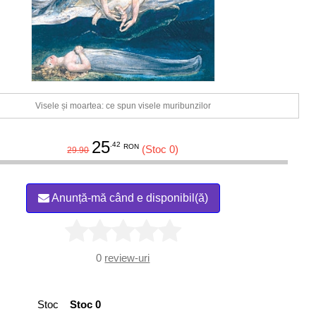
Visele și moartea: ce spun visele muribunzilor
25
.42
RON
(Stoc 0)
29.90
Anunță-mă când e disponibil(ă)
0
review-uri
Stoc
Stoc 0