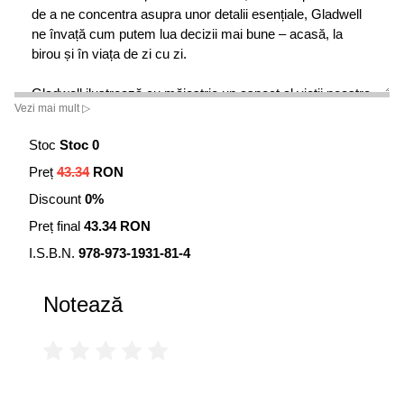
de a ne concentra asupra unor detalii esențiale, Gladwell
ne învață cum putem lua decizii mai bune – acasă, la
birou și în viața de zi cu zi.
Gladwell ilustrează cu măiestrie un aspect al vieții noastre
Vezi mai mult ▷
mentale pe care ne bazăm într-o măsură covârșitoare,
dar pe care foarte rar îl analizăm, anume abilitatea de a
Stoc
Stoc 0
face judecăți rapide și de a lua decizii spontane,
Preț
43.34
RON
edificatoare. O carte incitantă și o experiență foarte
plăcută.
Discount
0%
Preț final
43.34 RON
• Donna Seaman, Booklist
I.S.B.N.
978-973-1931-81-4
După ce am parcurs primele pagini din Blink am știut că
voi petrece toată noaptea citind această carte.
Notează
• Jennifer Reese, Entertainment Weekly
Blink trece alert printr-o serie de istorii încântătoare...
Gladwell ne surprinde constant cu informații și fenomene