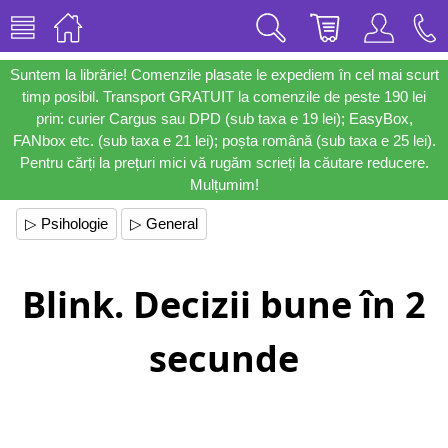
Suntem la librărie! Comenzile plasate le expediem în cel mai scurt
timp posibil. Transport GRATUIT la comenzile de peste 190 lei
prin: curier Cargus sau DPD (sub taxa e 19 lei); EasyBox,
FANbox etc. (sub taxa e 21 lei); poșta română (sub taxa e 25 lei).
Pentru cărți la prețuri mici vă rugăm scrieți la căutare reducere.
Mulțumim!
▷ Psihologie
▷ General
Blink. Decizii bune în 2
secunde