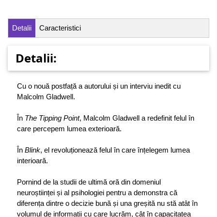
Detalii
Caracteristici
Detalii:
Cu o nouă postfață a autorului și un interviu inedit cu
Malcolm Gladwell.
În
The Tipping Point
, Malcolm Gladwell a redefinit felul în
care percepem lumea exterioară.
În
Blink
, el revoluționează felul în care înțelegem lumea
interioară.
Pornind de la studii de ultimă oră din domeniul
neuroștiinței și al psihologiei pentru a demonstra că
diferența dintre o decizie bună și una greșită nu stă atât în
volumul de informații cu care lucrăm, cât în capacitatea