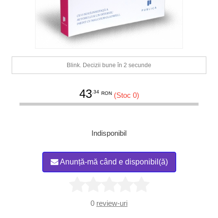
Blink. Decizii bune în 2 secunde
43
.34
RON
(Stoc 0)
Indisponibil
Anunță-mă când e disponibil(ă)
0
review-uri