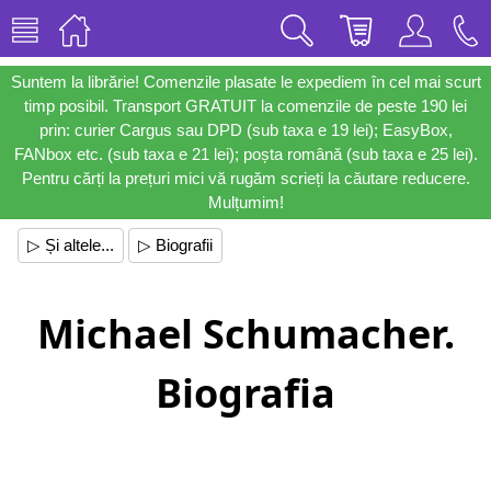
Suntem la librărie! Comenzile plasate le expediem în cel mai scurt
timp posibil. Transport GRATUIT la comenzile de peste 190 lei
prin: curier Cargus sau DPD (sub taxa e 19 lei); EasyBox,
FANbox etc. (sub taxa e 21 lei); poșta română (sub taxa e 25 lei).
Pentru cărți la prețuri mici vă rugăm scrieți la căutare reducere.
Mulțumim!
▷ Și altele...
▷ Biografii
Michael Schumacher.
Biografia