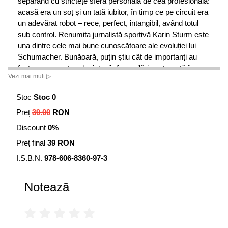
separând cu strictețe sfera personală de cea profesională:
acasă era un soț și un tată iubitor, în timp ce pe circuit era
un adevărat robot – rece, perfect, intangibil, având totul
sub control. Renumita jurnalistă sportivă Karin Sturm este
una dintre cele mai bune cunoscătoare ale evoluției lui
Schumacher. Bunăoară, puțin știu cât de importanți au
fost mereu pentru el prietenii din copilăria petrecută în
Vezi mai mult ▷
orașul său natal, Kerpen, care l-au însoțit, de altfel,
adesea, la competiții. Soția sa, Corinna, cu care s-a
Stoc
Stoc 0
căsătorit în 1995, este o parteneră de nădejde, care îl
Preț
39.00
RON
susține întotdeauna și mai ales în situațiile dificile.
Discount
0%
În plus, Karin Sturm dă cuvântul, în volumul de față,
Preț final
39 RON
multor persoane din domeniul automobilismului care i-au
intersectat devenirea, oferind, astfel, prima biografie
I.S.B.N.
978-606-8360-97-3
completă, care oferă informații atât despre viața privată,
cât și despre cariera lui Michael Schumacher.
Notează
Nu pot să mă las, pur și simplu, de lucrurile care îmi fac
plăcere, doar pentru că sunt prea riscante. Dacă vreodată
mi se va întâmpla ceva, atunci asta a fost să fie soarta