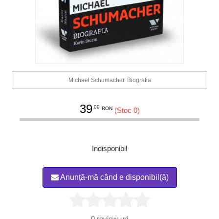
Michael Schumacher. Biografia
39
.00
RON
(Stoc 0)
Indisponibil
Anunță-mă când e disponibil(ă)
0
review-uri