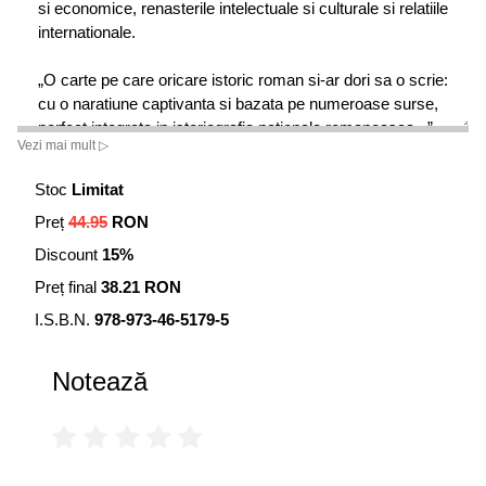
si economice, renasterile intelectuale si culturale si relatiile
internationale.
„O carte pe care oricare istoric roman si-ar dori sa o scrie:
cu o naratiune captivanta si bazata pe numeroase surse,
perfect integrata in istoriografia nationala romaneasca...”
Vezi mai mult ▷
• Marius Turda
Stoc
Limitat
Din cuprins:
Preț
44.95
RON
Inceputurile • Intre Est si Vest, din secolul al XIV-lea pina
Discount
15%
in 1774 • De la Est la Vest, 1774-1866 • Statul national,
Preț final
38.21 RON
1866-1919 • Pace si razboi, 1919-1947 • Comunismul
romanesc, 1948-1989 • Dupa 1989
I.S.B.N.
978-973-46-5179-5
Notează