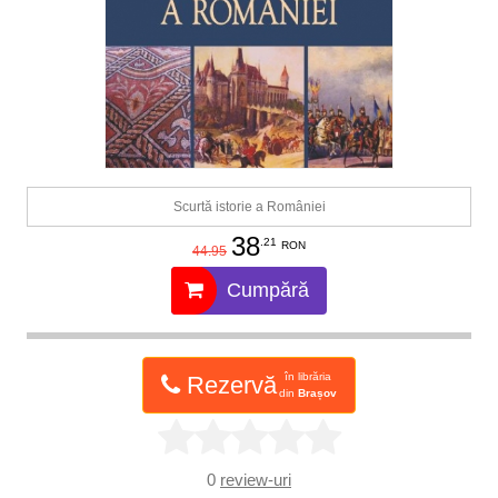
Scurtă istorie a României
38
.21
RON
44.95
Cumpără
în librăria
Rezervă
din
Brașov
0
review-uri