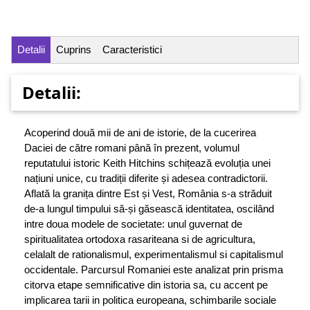
Detalii
Cuprins
Caracteristici
Detalii:
Acoperind două mii de ani de istorie, de la cucerirea
Daciei de către romani până în prezent, volumul
reputatului istoric Keith Hitchins schițează evoluția unei
națiuni unice, cu tradiții diferite și adesea contradictorii.
Aflată la granița dintre Est și Vest, România s-a străduit
de-a lungul timpului să-și găsească identitatea, oscilând
intre doua modele de societate: unul guvernat de
spiritualitatea ortodoxa rasariteana si de agricultura,
celalalt de rationalismul, experimentalismul si capitalismul
occidentale. Parcursul Romaniei este analizat prin prisma
citorva etape semnificative din istoria sa, cu accent pe
implicarea tarii in politica europeana, schimbarile sociale