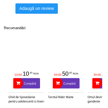
Adaugă un review
Recomandări:
10
50
25
.40
.40
RON
RON
13.00
63.00
30.00
Cumpără
Cumpără
Cu
Ghid de Spovedanie
Tarotul Rider Waite
Omul devine c
pentru adolescenti si tineri
gandeste