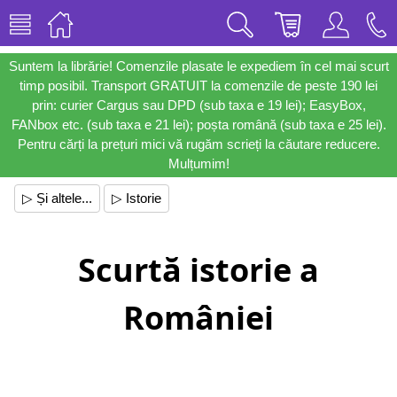
Suntem la librărie! Comenzile plasate le expediem în cel mai scurt
timp posibil. Transport GRATUIT la comenzile de peste 190 lei
prin: curier Cargus sau DPD (sub taxa e 19 lei); EasyBox,
FANbox etc. (sub taxa e 21 lei); poșta română (sub taxa e 25 lei).
Pentru cărți la prețuri mici vă rugăm scrieți la căutare reducere.
Mulțumim!
▷ Și altele...
▷ Istorie
Scurtă istorie a
României