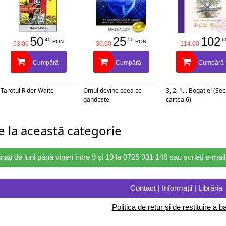
50
25
102
.40
.50
.6
RON
RON
63.00
30.00
114.00
Cumpără
Cumpără
Cumpără
Tarotul Rider Waite
Omul devine ceea ce
3, 2, 1... Bogatie! (Se
gandeste
cartea 6)
 la această categorie
nați de luni până vineri între 9 și 19 la 0725 931 146 sau scrieți e-ma
Contact | Informații | Librăria
Politica de retur și de restituire a ba