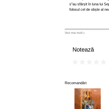
s”au sfârșit în luna lui S
folosul cel de obște al 
Vezi mai mult ▷
Notează
Recomandări: