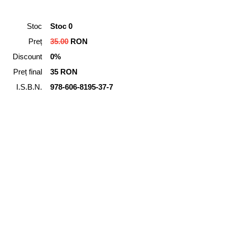
Stoc
Stoc 0
Preț
35.00
RON
Discount
0%
Preț final
35 RON
I.S.B.N.
978-606-8195-37-7