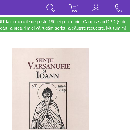
UIT la comenzile de peste 190 lei prin: curier Cargus sau DPD (sub
cărți la prețuri mici vă rugăm scrieți la căutare reducere. Mulțumim!