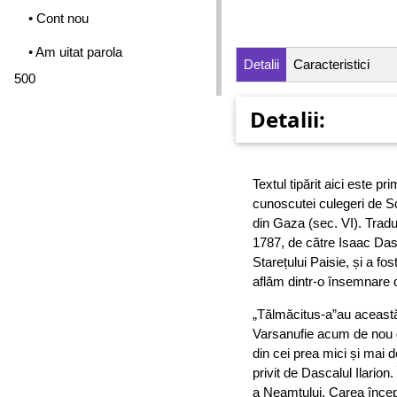
• Cont nou
• Am uitat parola
Detalii
Caracteristici
500
Detalii:
Textul tipărit aici este p
cunoscutei culegeri de Sc
din Gaza (sec. VI). Trad
1787, de către Isaac Das
Starețului Paisie, și a fo
aflăm dintr-o însemnare 
„Tălmăcitus-a”au această 
Varsanufie acum de nou 
din cei prea mici și mai d
privit de Dascalul Ilarion
a Neamțului. Carea începâ