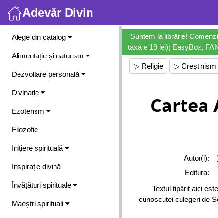
Adevăr Divin
Meniu
Suntem la librărie! Comenzi
Alege din catalog
taxa e 19 lei); EasyBox, FANb
Alimentație și naturism
▷ Religie
▷ Creștinism
Dezvoltare personală
Divinație
Cartea 
Ezoterism
Filozofie
Inițiere spirituală
Autor(i):
Inspirație divină
Editura:
Învățături spirituale
Textul tipărit aici es
cunoscutei culegeri de Scr
Maeștri spirituali