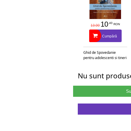
10
.40
RON
13.00
Cumpără
Ghid de Spovedanie
pentru adolescenti si tineri
Nu sunt produse
Su