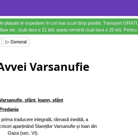
le plasate le expediem în cel mai scurt timp posibil. Transport GRAT
ox etc. (sub taxa e 21 lei); poșta română (sub taxa e 25 lei). Pentru 
▷ General
Avvei Varsanufie
Varsanufie, sfânt
,
Ioann, sfânt
Predania
te prima traducere integrală, rămasă inedită, a
isori aparținând Stareților Varsanufie și Ioan din
Gaza (sec. VI).