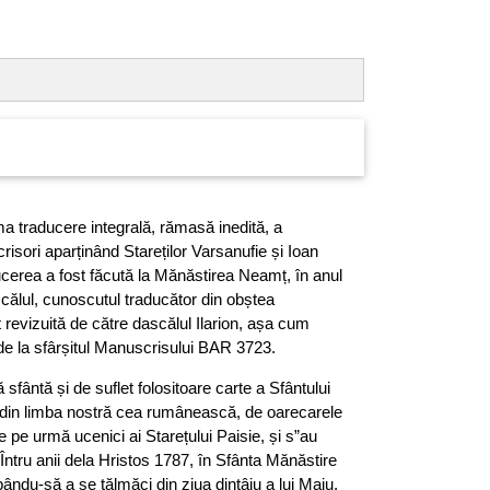
rima traducere integrală, rămasă inedită, a
risori aparținând Stareților Varsanufie și Ioan
ucerea a fost făcută la Mănăstirea Neamț, în anul
călul, cunoscutul traducător din obștea
st revizuită de către dascălul Ilarion, așa cum
de la sfârșitul Manuscrisului BAR 3723.
sfântă și de suflet folositoare carte a Sfântului
din limba nostră cea rumânească, de oarecarele
e pe urmă ucenici ai Starețului Paisie, și s”au
. Întru anii dela Hristos 1787, în Sfânta Mănăstire
ndu-să a se tălmăci din ziua dintâiu a lui Maiu,