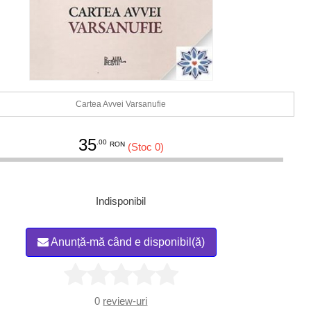
Cartea Avvei Varsanufie
35
.00
RON
(Stoc 0)
Indisponibil
Anunță-mă când e disponibil(ă)
0
review-uri