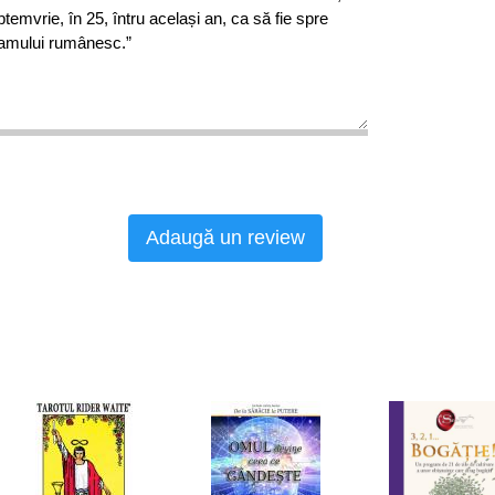
eptemvrie, în 25, întru același an, ca să fie spre
neamului rumânesc.”
Adaugă un review