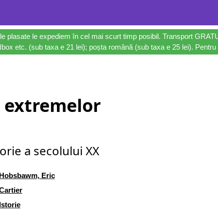
le plasate le expediem în cel mai scurt timp posibil. Transport GRAT
ox etc. (sub taxa e 21 lei); poșta română (sub taxa e 25 lei). Pentru 
a extremelor
torie a secolului XX
Hobsbawm, Eric
Cartier
Istorie