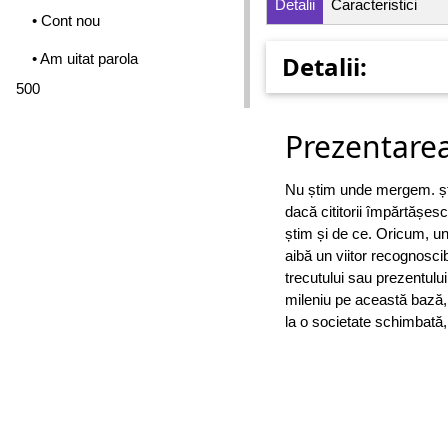
Detalii
Caracteristici
• Cont nou
• Am uitat parola
Detalii:
500
Prezentarea
Nu știm unde mergem. ști
dacă cititorii împărtășes
știm și de ce. Oricum, u
aibă un viitor recognosci
trecutului sau prezentulu
mileniu pe această bază, 
la o societate schimbată, 