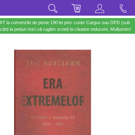
UIT la comenzile de peste 190 lei prin: curier Cargus sau DPD (sub
cărți la prețuri mici vă rugăm scrieți la căutare reducere. Mulțumim!