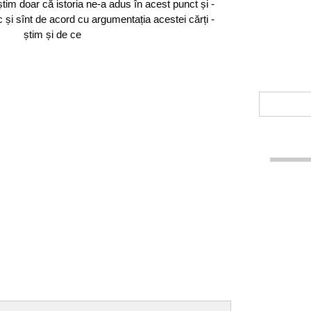
m doar că istoria ne-a adus în acest punct și -
c și sînt de acord cu argumentația acestei cărți -
știm și de ce