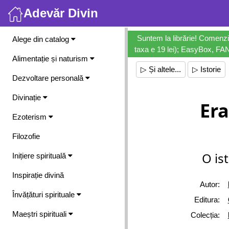
Adevăr Divin
Meniu
Suntem la librărie! Comenzi
Alege din catalog
taxa e 19 lei); EasyBox, FANb
Alimentație și naturism
▷ Și altele...
▷ Istorie
Dezvoltare personală
Divinație
Er
Ezoterism
Filozofie
O is
Inițiere spirituală
Inspirație divină
Autor:
Învățături spirituale
Editura:
Maeștri spirituali
Colecția: