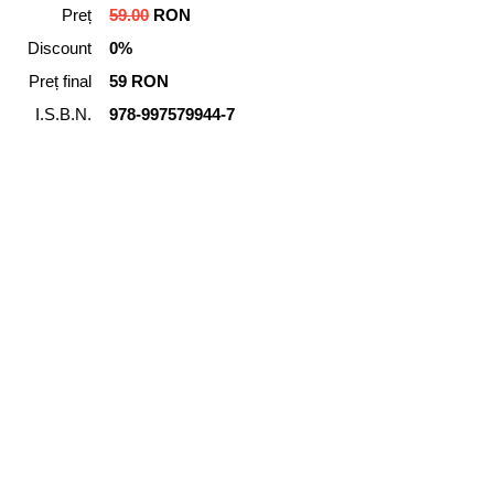
Preț
59.00
RON
Discount
0%
Preț final
59 RON
I.S.B.N.
978-997579944-7