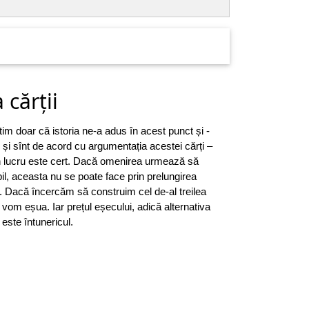
 cărții
m doar că istoria ne-a adus în acest punct și -
c și sînt de acord cu argumentația acestei cărți –
n lucru este cert. Dacă omenirea urmează să
bil, aceasta nu se poate face prin prelungirea
i. Dacă încercăm să construim cel de-al treilea
vom eșua. Iar prețul eșecului, adică alternativa
este întunericul.