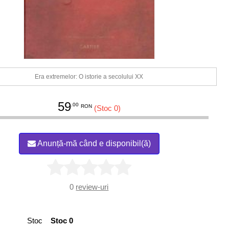
Era extremelor: O istorie a secolului XX
59
.00
RON
(Stoc 0)
Anunță-mă când e disponibil(ă)
0
review-uri
Stoc
Stoc 0