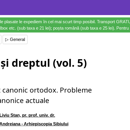
le plasate le expediem în cel mai scurt timp posibil. Transport GRAT
ox etc. (sub taxa e 21 lei); poșta română (sub taxa e 25 lei). Pentru 
▷ General
și dreptul (vol. 5)
t canonic ortodox. Probleme
anonice actuale
Liviu Stan, pr. prof. univ. dr.
Andreiana - Arhiepiscopia Sibiului