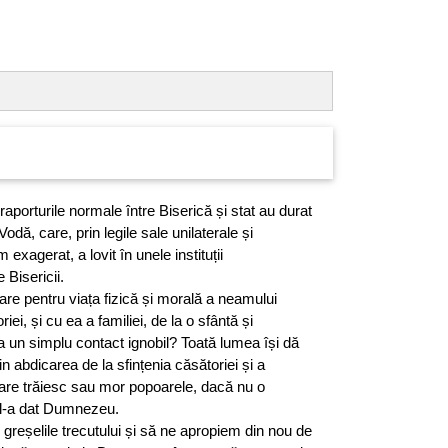
raporturile normale între Biserică și stat au durat
dă, care, prin legile sale unilaterale și
m exagerat, a lovit în unele instituții
 Bisericii.
re pentru viața fizică și morală a neamului
ei, și cu ea a familiei, de la o sfântă și
un simplu contact ignobil? Toată lumea își dă
abdicarea de la sfințenia căsătoriei și a
in care trăiesc sau mor popoarele, dacă nu o
i l-a dat Dumnezeu.
reșelile trecutului și să ne apropiem din nou de