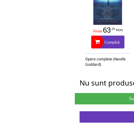
63
.20
RON
79.00
Cumpără
Opere complete (Neville
Goddard)
Nu sunt produse
Su