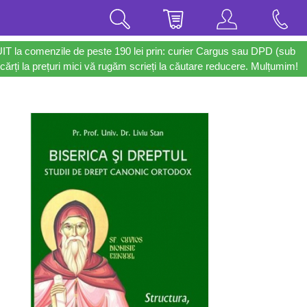
UIT la comenzile de peste 190 lei prin: curier Cargus sau DPD (sub
cărți la prețuri mici vă rugăm scrieți la căutare reducere. Mulțumim!