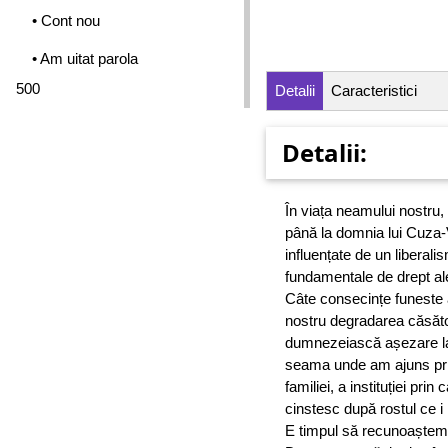
• Cont nou
• Am uitat parola
500
Detalii
Caracteristici
Detalii:
În viața neamului nostru, 
până la domnia lui Cuza-Vo
influențate de un liberalis
fundamentale de drept ale
Câte consecințe funeste a
nostru degradarea căsători
dumnezeiască așezare la 
seama unde am ajuns prin 
familiei, a instituției pr
cinstesc după rostul ce 
E timpul să recunoaștem g