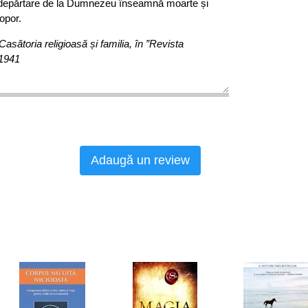
depărtare de la Dumnezeu înseamnă moarte și
popor.
Casătoria religioasă și familia, în ”Revista
/1941
Adaugă un review