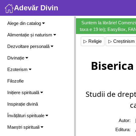
Adevăr Divin
Meniu
Suntem la librărie! Comenzi
Alege din catalog
taxa e 19 lei); EasyBox, FANb
Alimentație și naturism
▷ Religie
▷ Creștinism
Dezvoltare personală
Divinație
Biserica 
Ezoterism
Filozofie
Studii de drep
Inițiere spirituală
c
Inspirație divină
Învățături spirituale
Autor:
Maeștri spirituali
Editura: