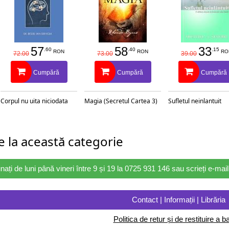
57
58
33
.60
.40
.15
RON
RON
RO
72.00
73.00
39.00
Cumpără
Cumpără
Cumpără
Corpul nu uita niciodata
Magia (Secretul Cartea 3)
Sufletul neinlantuit
 la această categorie
nați de luni până vineri între 9 și 19 la 0725 931 146 sau scrieți e-ma
Contact | Informații | Librăria
Politica de retur și de restituire a ba