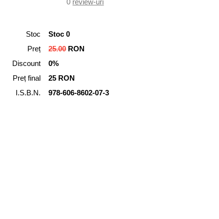
0
review-uri
Stoc
Stoc 0
Preț
25.00
RON
Discount
0%
Preț final
25 RON
I.S.B.N.
978-606-8602-07-3