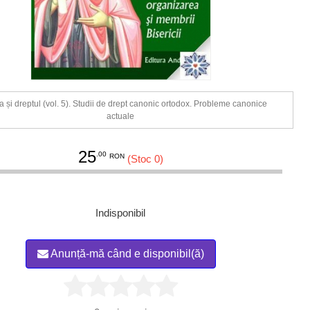
a și dreptul (vol. 5). Studii de drept canonic ortodox. Probleme canonice
actuale
25
.00
RON
(Stoc 0)
Indisponibil
Anunță-mă când e disponibil(ă)