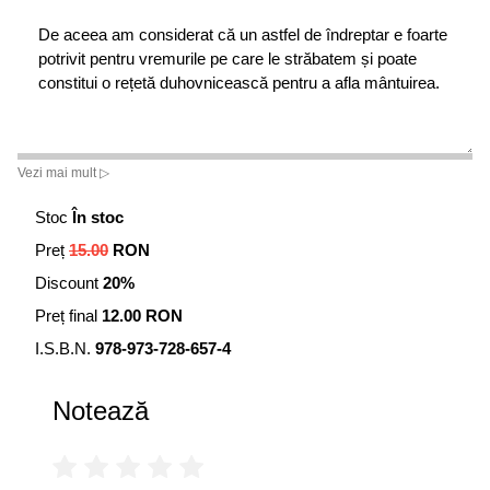
De aceea am considerat că un astfel de îndreptar e foarte
potrivit pentru vremurile pe care le străbatem și poate
constitui o rețetă duhovnicească pentru a afla mântuirea.
Vezi mai mult ▷
Stoc
În stoc
Preț
15.00
RON
Discount
20%
Preț final
12.00 RON
I.S.B.N.
978-973-728-657-4
Notează