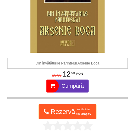
Din învățăturile Părintelui Arsenie Boca
12
.00
RON
15.00
Cumpără
în librăria
Rezervă
din
Brașov