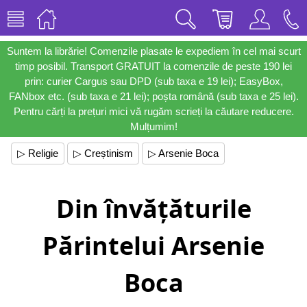
Suntem la librărie! Comenzile plasate le expediem în cel mai scurt
timp posibil. Transport GRATUIT la comenzile de peste 190 lei
prin: curier Cargus sau DPD (sub taxa e 19 lei); EasyBox,
FANbox etc. (sub taxa e 21 lei); poșta română (sub taxa e 25 lei).
Pentru cărți la prețuri mici vă rugăm scrieți la căutare reducere.
Mulțumim!
▷ Religie
▷ Creștinism
▷ Arsenie Boca
Din învățăturile
Părintelui Arsenie
Boca