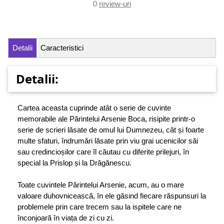
0
review-uri
Detalii
Caracteristici
Detalii:
Cartea aceasta cuprinde atât o serie de cuvinte
memorabile ale Părintelui Arsenie Boca, risipite printr-o
serie de scrieri lăsate de omul lui Dumnezeu, cât și foarte
multe sfaturi, îndrumări lăsate prin viu grai ucenicilor săi
sau credincioșilor care îl căutau cu diferite prilejuri, în
special la Prislop și la Drăgănescu.
Toate cuvintele Părintelui Arsenie, acum, au o mare
valoare duhovnicească, în ele găsind fiecare răspunsuri la
problemele prin care trecem sau la ispitele care ne
înconjoară în viața de zi cu zi.