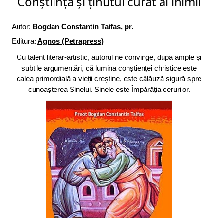
Conștiința și ținutul curat al inimii
Autor:
Bogdan Constantin Taifas, pr.
Editura:
Agnos (Petrapress)
Cu talent literar-artistic, autorul ne convinge, după ample și
subtile argumentări, că lumina conștienței christice este
calea primordială a vieții creștine, este călăuză sigură spre
cunoașterea Sinelui. Sinele este Împărăția cerurilor.