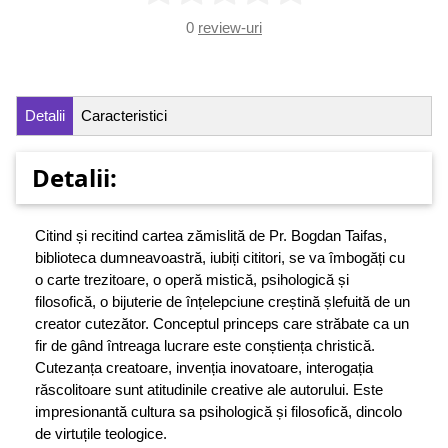
0
review-uri
Detalii
Caracteristici
Detalii:
Citind și recitind cartea zămislită de Pr. Bogdan Taifas,
biblioteca dumneavoastră, iubiți cititori, se va îmbogăți cu
o carte trezitoare, o operă mistică, psihologică și
filosofică, o bijuterie de înțelepciune creștină șlefuită de un
creator cutezător. Conceptul princeps care străbate ca un
fir de gând întreaga lucrare este conștiența christică.
Cutezanța creatoare, invenția inovatoare, interogația
răscolitoare sunt atitudinile creative ale autorului. Este
impresionantă cultura sa psihologică și filosofică, dincolo
de virtuțile teologice.