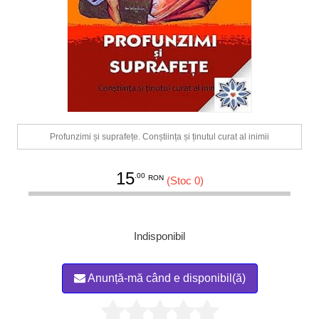
Profunzimi și suprafețe. Conștiința și ținutul curat al inimii
15
.00
RON
(Stoc 0)
Indisponibil
Anunță-mă când e disponibil(ă)