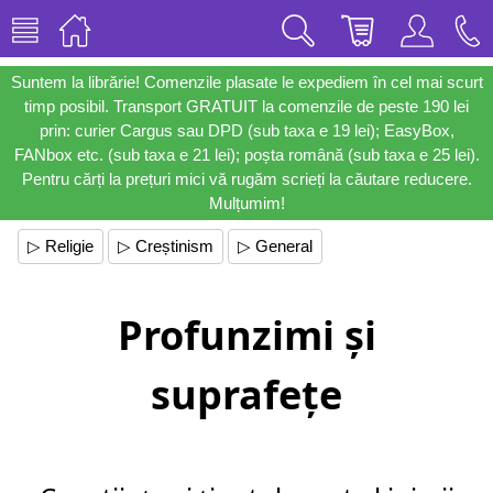
Suntem la librărie! Comenzile plasate le expediem în cel mai scurt
timp posibil. Transport GRATUIT la comenzile de peste 190 lei
prin: curier Cargus sau DPD (sub taxa e 19 lei); EasyBox,
FANbox etc. (sub taxa e 21 lei); poșta română (sub taxa e 25 lei).
Pentru cărți la prețuri mici vă rugăm scrieți la căutare reducere.
Mulțumim!
▷ Religie
▷ Creștinism
▷ General
Profunzimi și
suprafețe