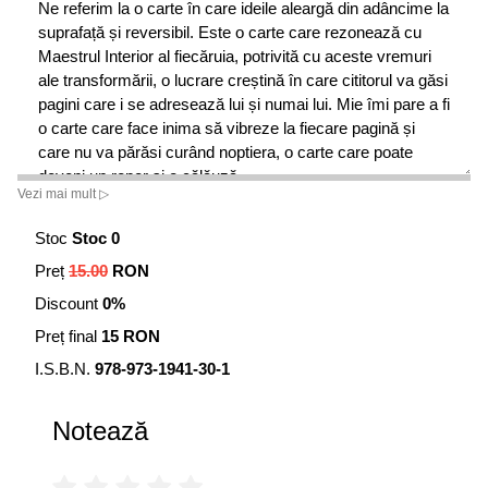
Ne referim la o carte în care ideile aleargă din adâncime la
suprafață și reversibil. Este o carte care rezonează cu
Maestrul Interior al fiecăruia, potrivită cu aceste vremuri
ale transformării, o lucrare creștină în care cititorul va găsi
pagini care i se adresează lui și numai lui. Mie îmi pare a fi
o carte care face inima să vibreze la fiecare pagină și
care nu va părăsi curând noptiera, o carte care poate
deveni un reper și o călăuză.
Vezi mai mult ▷
Cu talent literar-artistic, autorul ne convinge, după ample
și subtile argumentări, că lumina conștienței christice este
Stoc
Stoc 0
calea primordială a vieții creștine, este călăuză sigură
Preț
15.00
RON
spre cunoașterea Sinelui. Sinele este Împărăția cerurilor.
Discount
0%
Preț final
15 RON
I.S.B.N.
978-973-1941-30-1
Notează