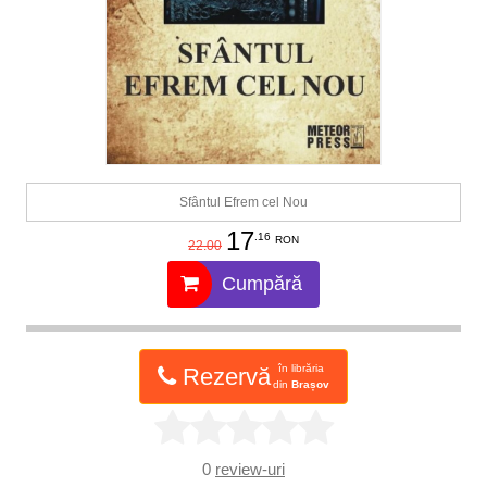
Sfântul Efrem cel Nou
17
.16
RON
22.00
Cumpără
în librăria
Rezervă
din
Brașov
0
review-uri