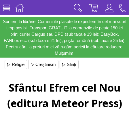
Suntem la librărie! Comenzile plasate le expediem în cel mai scurt
timp posibil. Transport GRATUIT la comenzile de peste 190 lei
prin: curier Cargus sau DPD (sub taxa e 19 lei); EasyBox,
FANbox etc. (sub taxa e 21 lei); poșta română (sub taxa e 25 lei).
Pentru cărți la prețuri mici vă rugăm scrieți la căutare reducere.
Mulțumim!
▷ Religie
▷ Creștinism
▷ Sfinți
Sfântul Efrem cel Nou
(editura Meteor Press)