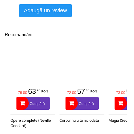
Adaugă un review
Recomandări:
63
57
58
.20
.60
RON
RON
79.00
72.00
73.00
Cumpără
Cumpără
Cu
Opere complete (Neville
Corpul nu uita niciodata
Magia (Secretu
Goddard)