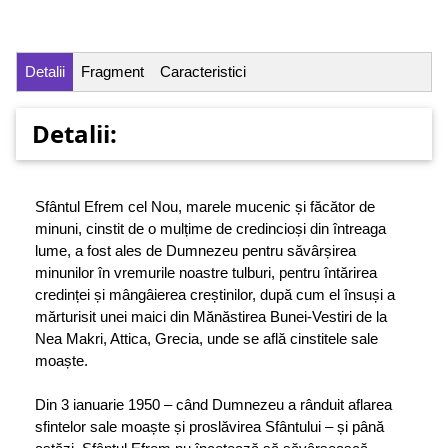
Detalii
Fragment
Caracteristici
Detalii:
Sfântul Efrem cel Nou, marele mucenic și făcător de
minuni, cinstit de o mulțime de credincioși din întreaga
lume, a fost ales de Dumnezeu pentru săvârșirea
minunilor în vremurile noastre tulburi, pentru întărirea
credinței și mângâierea creștinilor, după cum el însuși a
mărturisit unei maici din Mănăstirea Bunei-Vestiri de la
Nea Makri, Attica, Grecia, unde se află cinstitele sale
moaște.
Din 3 ianuarie 1950 – când Dumnezeu a rânduit aflarea
sfintelor sale moaște și proslăvirea Sfântului – și până