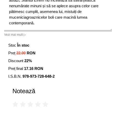
astăzi, Sfântul Efrem nu încetează să săvârșească
nenumărate minuni și să se aplece asupra celor care
pătimesc cumplit, asemenea lui, mistuiți de
muceniciagroaznicelor boli care macină lumea
contemporană.
Și, în ciuda tuturor răutăților și nevredniciilor noastre, ne
Vezi mai mult ▷
mângâie cu surâsul său dumnezeiesc, ne ia de mână, ne
Stoc
În stoc
oblojește rănile și ne dă o nouă șansă, ca, vindecați
suflettește și trupește, dar și îndreptați și înnoiți întru
Preț
22.00
RON
Hristos, să pășim cu fermitate pe calea mântuirii.
Discount
22%
Preț final
17.16 RON
I.S.B.N.
978-973-728-648-2
Notează