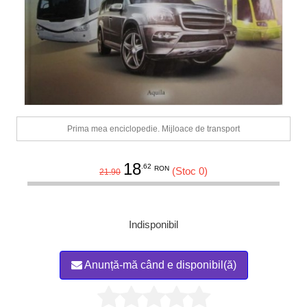
Prima mea enciclopedie. Mijloace de transport
18
.62
RON
(Stoc 0)
21.90
Indisponibil
Anunță-mă când e disponibil(ă)