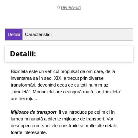
0
review-uri
Detalii
Caracteristici
Detalii:
Bicicleta este un vehicul propulsat de om care, de la
inventarea sa în sec. XIX, a trecut prin diverse
transformări, devenind ceea ce cu toții numim azi
„bicicletă“. Monociclul are o singură roată, iar „tricicleta“
are trei roți....
Mijloace de transport
, îi va introduce pe cei mici în
lumea minunată a diferite mijloace de transport. Vor
descoperi cum sunt ele construite și multe alte detalii
foarte interesante.