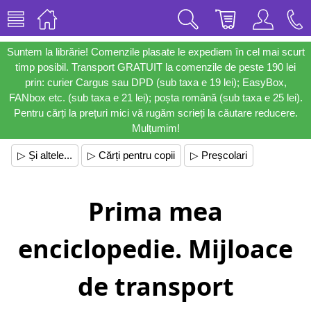
Suntem la librărie! Comenzile plasate le expediem în cel mai scurt
timp posibil. Transport GRATUIT la comenzile de peste 190 lei
prin: curier Cargus sau DPD (sub taxa e 19 lei); EasyBox,
FANbox etc. (sub taxa e 21 lei); poșta română (sub taxa e 25 lei).
Pentru cărți la prețuri mici vă rugăm scrieți la căutare reducere.
Mulțumim!
▷ Și altele...
▷ Cărți pentru copii
▷ Preșcolari
Prima mea
enciclopedie. Mijloace
de transport