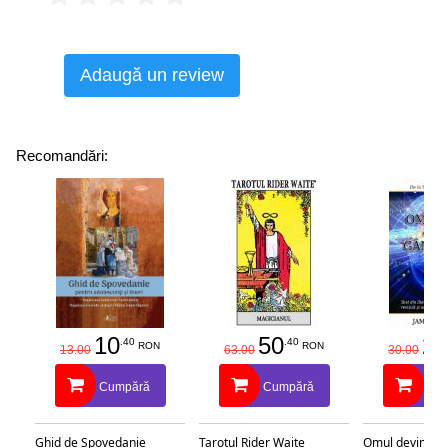
Adaugă un review
Recomandări:
10
50
25
.40
.40
RON
RON
13.00
63.00
30.00
Cumpără
Cumpără
Cu
Ghid de Spovedanie
Tarotul Rider Waite
Omul devine c