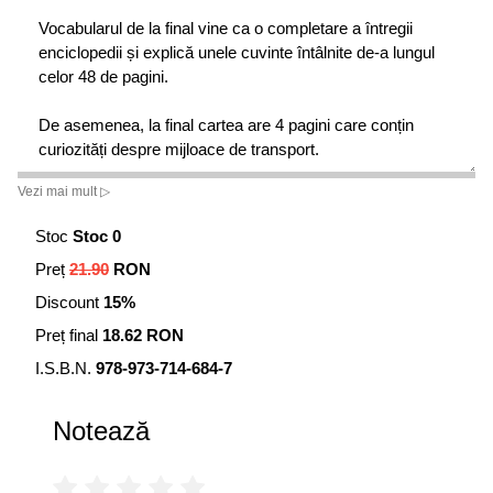
Vocabularul de la final vine ca o completare a întregii
enciclopedii și explică unele cuvinte întâlnite de-a lungul
celor 48 de pagini.
De asemenea, la final cartea are 4 pagini care conțin
curiozități despre mijloace de transport.
Vezi mai mult ▷
Stoc
Stoc 0
Preț
21.90
RON
Discount
15%
Preț final
18.62 RON
I.S.B.N.
978-973-714-684-7
Notează