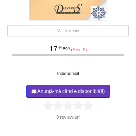
Valuri alinate
17
.44
RON
(Stoc 0)
Indisponibil
Anunță-mă când e disponibil(ă)
0
review-uri