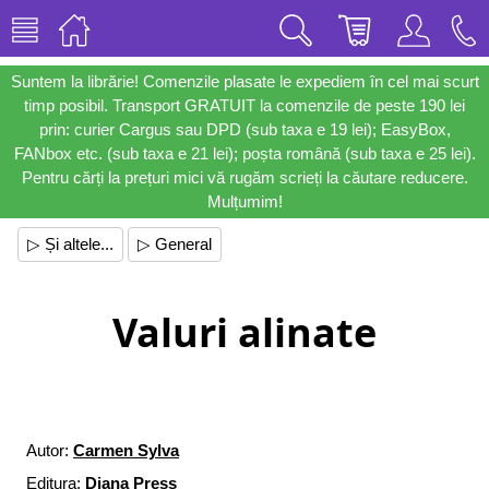
Suntem la librărie! Comenzile plasate le expediem în cel mai scurt
timp posibil. Transport GRATUIT la comenzile de peste 190 lei
prin: curier Cargus sau DPD (sub taxa e 19 lei); EasyBox,
FANbox etc. (sub taxa e 21 lei); poșta română (sub taxa e 25 lei).
Pentru cărți la prețuri mici vă rugăm scrieți la căutare reducere.
Mulțumim!
▷ Și altele...
▷ General
Valuri alinate
Autor:
Carmen Sylva
Editura:
Diana Press