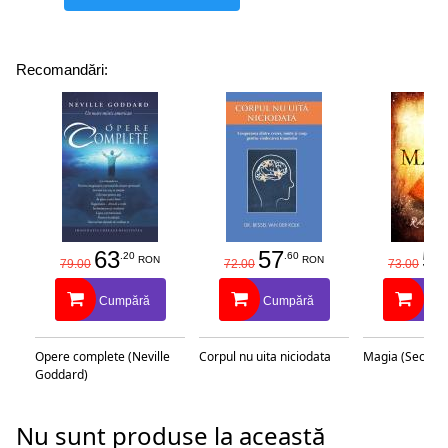
Recomandări:
63
57
58
.20
.60
RON
RON
79.00
72.00
73.00
Cumpără
Cumpără
Cu
Opere complete (Neville
Corpul nu uita niciodata
Magia (Secretu
Goddard)
Nu sunt produse la această