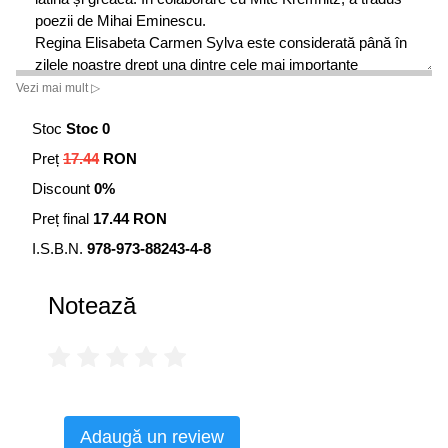
poezii de Mihai Eminescu.
Regina Elisabeta Carmen Sylva este considerată până în
zilele noastre drept una dintre cele mai importante
mediatoare ale literaturii și culturii românești în spațiul
Vezi mai mult ▷
vorbitor de limbă germană.
Stoc
Stoc 0
Preț
17.44
RON
Discount
0%
Preț final
17.44 RON
I.S.B.N.
978-973-88243-4-8
Notează
Adaugă un review