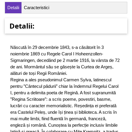
Detalii
Caracteristici
Detalii:
Născută în 29 decembrie 1843, s-a căsătorit în 3
noiembrie 1869 cu Regele Carol I Hoheenzollen-
Sigmaringen, decedând pe 2 martie 1916, la vârsta de 72
de ani. Mormântul său se găsește la Curtea de Argeș,
alături de toși Regii României.
Regina a ales pseudonimul Carmen Sylva, latinescul
pentru ”Cântecul pădurii” chiar la îndemnul Regelui Carol
I, pentru a delimita poeta de Regină. A fost supranumită
”Regina Scriitoare”: a scris poeme, povestiri, basme,
lucrări cu caracter memorialistic. Reședința ei preferată
era Castelul Peleș, unde își ținea și biblioteca. A scris în
mai multe limbi, fiind fluentă în germană, franceză,
engleză și română. Cunoștea la perfecție inclusiv limbile
latină și greacă. În colaborare cu Mite Kremnitz, a tradus