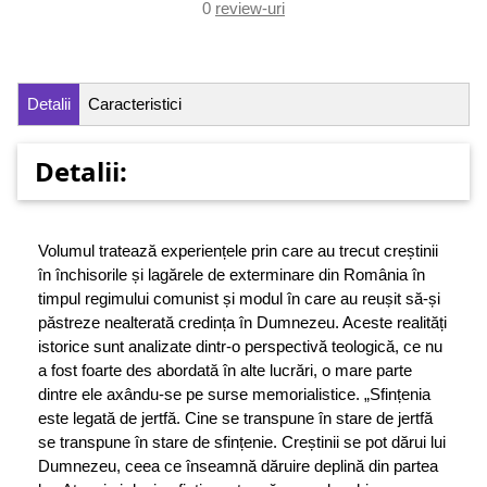
0
review-uri
Detalii
Caracteristici
Detalii:
Volumul tratează experiențele prin care au trecut creștinii
în închisorile și lagărele de exterminare din România în
timpul regimului comunist și modul în care au reușit să-și
păstreze nealterată credința în Dumnezeu. Aceste realități
istorice sunt analizate dintr-o perspectivă teologică, ce nu
a fost foarte des abordată în alte lucrări, o mare parte
dintre ele axându-se pe surse memorialistice. „Sfințenia
este legată de jertfă. Cine se transpune în stare de jertfă
se transpune în stare de sfințenie. Creștinii se pot dărui lui
Dumnezeu, ceea ce înseamnă dăruire deplină din partea