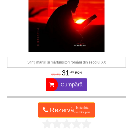
Sfinți martiri și mărturisitori români din secolul XX
31
.24
RON
36.75
Cumpără
în librăria
Rezervă
din
Brașov