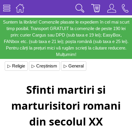
Suntem la librărie! Comenzile plasate le expediem în cel mai scurt
timp posibil. Transport GRATUIT la comenzile de peste 190 lei
prin: curier Cargus sau DPD (sub taxa e 19 lei); EasyBox,
FANbox etc. (sub taxa e 21 lei); poșta română (sub taxa e 25 lei).
Pentru cărți la prețuri mici vă rugăm scrieți la căutare reducere.
Mulțumim!
▷ Religie
▷ Creștinism
▷ General
Sfinti martiri si
marturisitori romani
din secolul XX