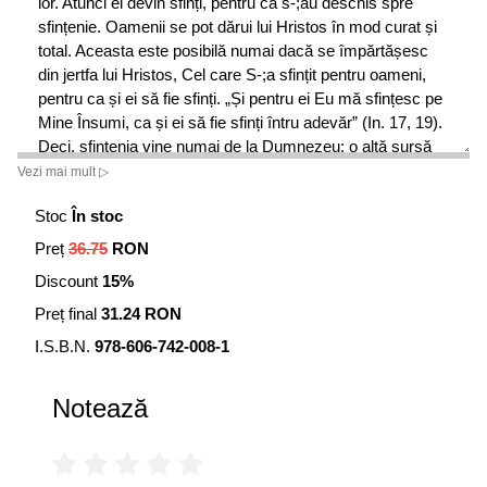
lor. Atunci ei devin sfinți, pentru că s-;au deschis spre
sfințenie. Oamenii se pot dărui lui Hristos în mod curat și
total. Aceasta este posibilă numai dacă se împărtășesc
din jertfa lui Hristos, Cel care S-;a sfințit pentru oameni,
pentru ca și ei să fie sfinți. „Și pentru ei Eu mă sfințesc pe
Mine Însumi, ca și ei să fie sfinți întru adevăr” (In. 17, 19).
Deci, sfințenia vine numai de la Dumnezeu; o altă sursă
care să izvorască sfințenie nu există și nici nu va exista
Vezi mai mult ▷
vreodată.”
Stoc
În stoc
Preț
36.75
RON
Discount
15%
Preț final
31.24 RON
I.S.B.N.
978-606-742-008-1
Notează