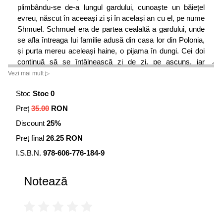
plimbându-se de-a lungul gardului, cunoaște un băiețel
evreu, născut în aceeași zi și în același an cu el, pe nume
Shmuel. Schmuel era de partea cealaltă a gardului, unde
se afla întreaga lui familie adusă din casa lor din Polonia,
și purta mereu aceleași haine, o pijama în dungi. Cei doi
continuă să se întâlnească zi de zi, pe ascuns, iar
prietenia dintre cei doi băieței devine din ce în ce mai
Vezi mai mult ▷
strânsă. Bruno nu înțelege de ce nu se pot vizita dincolo
Stoc
Stoc 0
de gard, de ce Schmuel devine din ce în ce mai slab, deși
el îi duce de-ale gurii la fiecare întâlnire și mai ales, de ce
Preț
35.00
RON
în barăcile din depărtare locuiesc sute, mii de copii cu
Discount
25%
care ar putea să se joace, însă nu poate ajunge la ei, iar ei
nu au voie să vină la el. Într-o zi, Schmuel vine foarte trist
Preț final
26.25 RON
și speriat la întâlnire și îi spune lui Bruno că tatăl său a
I.S.B.N.
978-606-776-184-9
dispărut, că nu îl găsește niciunde. Atunci cei doi pun la
cale un plan prin care amândoi să meargă în căutarea
Notează
tatălui lui Schmuel, folosindu-se de faptul că în acel loc,
partea de jos a gardului putea fi ridicată de la pământ,
astfel încât Bruno se putea strecura dincolo. Schmuel îi
aduce o pijama în dungi lui Bruno și astfel, cei doi pleacă