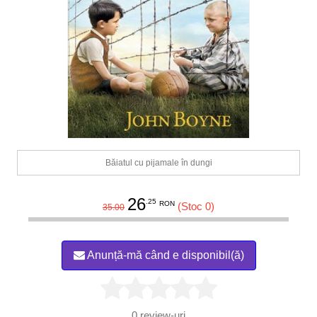
Băiatul cu pijamale în dungi
26
.25
RON
(Stoc 0)
35.00
Anunță-mă când e disponibil(ă)
0
review-uri