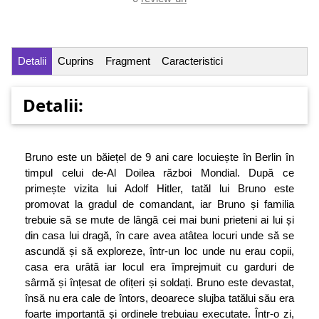
Detalii
Cuprins
Fragment
Caracteristici
Detalii:
Bruno este un băiețel de 9 ani care locuiește în Berlin în
timpul celui de-Al Doilea război Mondial. După ce
primește vizita lui Adolf Hitler, tatăl lui Bruno este
promovat la gradul de comandant, iar Bruno și familia
trebuie să se mute de lângă cei mai buni prieteni ai lui și
din casa lui dragă, în care avea atâtea locuri unde să se
ascundă și să exploreze, într-un loc unde nu erau copii,
casa era urâtă iar locul era împrejmuit cu garduri de
sârmă și înțesat de ofițeri și soldați. Bruno este devastat,
însă nu era cale de întors, deoarece slujba tatălui său era
foarte importantă și ordinele trebuiau executate. Într-o zi,