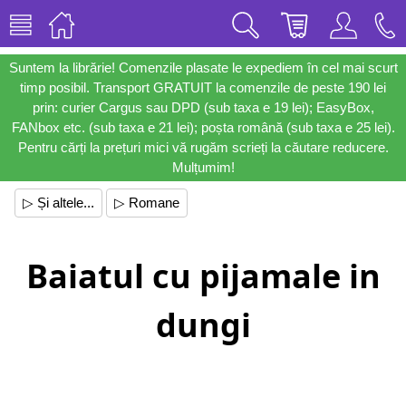
Suntem la librărie! Comenzile plasate le expediem în cel mai scurt
timp posibil. Transport GRATUIT la comenzile de peste 190 lei
prin: curier Cargus sau DPD (sub taxa e 19 lei); EasyBox,
FANbox etc. (sub taxa e 21 lei); poșta română (sub taxa e 25 lei).
Pentru cărți la prețuri mici vă rugăm scrieți la căutare reducere.
Mulțumim!
▷ Și altele...
▷ Romane
Baiatul cu pijamale in
dungi