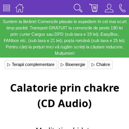
Suntem la librărie! Comenzile plasate le expediem în cel mai scurt
timp posibil. Transport GRATUIT la comenzile de peste 190 lei
prin: curier Cargus sau DPD (sub taxa e 19 lei); EasyBox,
FANbox etc. (sub taxa e 21 lei); poșta română (sub taxa e 25 lei).
Pentru cărți la prețuri mici vă rugăm scrieți la căutare reducere.
Mulțumim!
▷ Terapii complementare
▷ Bioenergie
▷ Chakre
Calatorie prin chakre
(CD Audio)