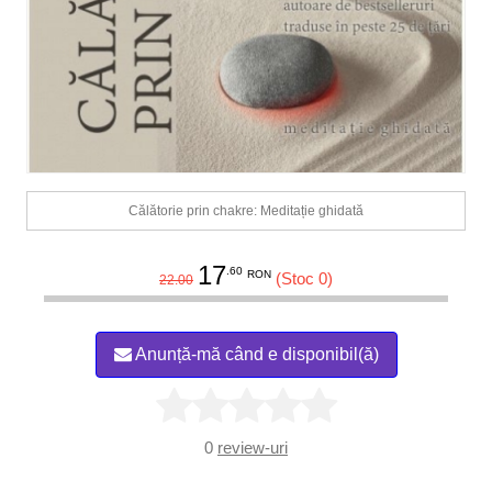
Călătorie prin chakre: Meditație ghidată
17
.60
RON
(Stoc 0)
22.00
Anunță-mă când e disponibil(ă)
0
review-uri