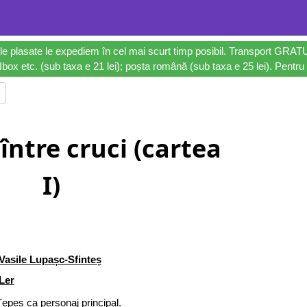
le plasate le expediem în cel mai scurt timp posibil. Transport GRAT
ox etc. (sub taxa e 21 lei); poșta română (sub taxa e 25 lei). Pentru 
între cruci (cartea
I)
Vasile Lupașc-Sfinteș
Ler
peș ca personaj principal.