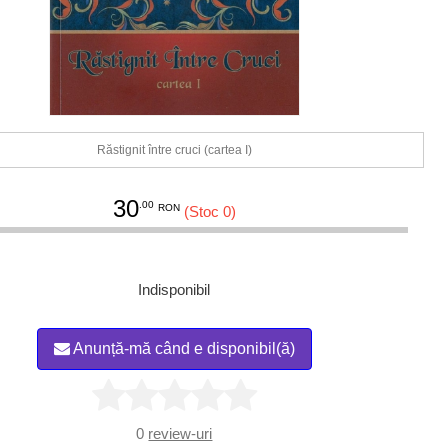
Răstignit între cruci (cartea I)
30
.00
RON
(Stoc 0)
Indisponibil
Anunță-mă când e disponibil(ă)
0
review-uri