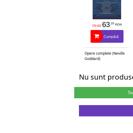
63
.20
RON
79.00
Cumpără
Opere complete (Neville
Goddard)
Nu sunt produse
Su