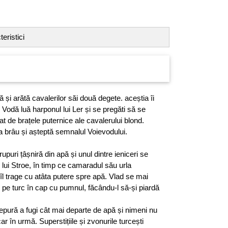
eristici
 și arătă cavalerilor săi două degete. aceștia îi
 Vodă luă harponul lui Ler și se pregăti să se
at de brațele puternice ale cavalerului blond.
 la brâu și așteptă semnalul Voievodului.
rupuri țâșniră din apă și unul dintre ieniceri se
l lui Stroe, în timp ce camaradul său urla
 îl trage cu atâta putere spre apă. Vlad se mai
zbi pe turc în cap cu pumnul, făcându-l să-și piardă
cepură a fugi cât mai departe de apă și nimeni nu
 în urmă. Superstițiile și zvonurile turcești