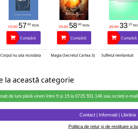
57
58
33
.60
.40
.15
RON
RON
RO
72.00
73.00
39.00
Cumpără
Cumpără
Cumpără
Corpul nu uita niciodata
Magia (Secretul Cartea 3)
Sufletul neinlantuit
 la această categorie
nați de luni până vineri între 9 și 19 la 0725 931 146 sau scrieți e-ma
Contact | Informații | Librăria
Politica de retur și de restituire a ba