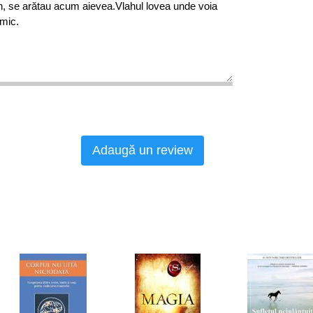
an, se arătau acum aievea.Vlahul lovea unde voia
imic.
Adaugă un review