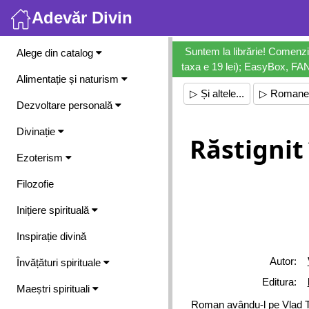
Adevăr Divin
Meniu
Suntem la librărie! Comenzi
Alege din catalog
taxa e 19 lei); EasyBox, FANb
Alimentație și naturism
▷ Și altele...
▷ Romane
Dezvoltare personală
Divinație
Răstignit 
Ezoterism
Filozofie
Inițiere spirituală
Inspirație divină
Autor:
Învățături spirituale
Editura:
Maeștri spirituali
Roman avându-l pe Vlad Țe