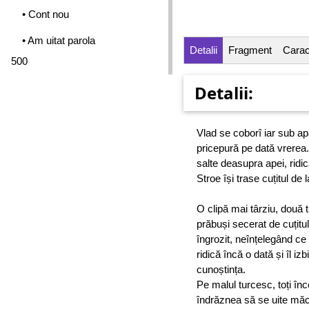
• Cont nou
• Am uitat parola
Detalii
Fragment
Caract
500
Detalii:
Vlad se coborî iar sub apă
pricepură pe dată vrerea.
salte deasupra apei, ridic
Stroe își trase cuțitul de
O clipă mai târziu, două t
prăbuși secerat de cuțitu
îngrozit, neînțelegând ce
ridică încă o dată și îl i
cunoștința.
Pe malul turcesc, toți în
îndrăznea să se uite măcar