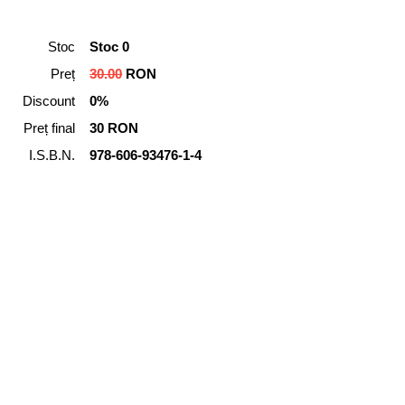
Stoc
Stoc 0
Preț
30.00
RON
Discount
0%
Preț final
30 RON
I.S.B.N.
978-606-93476-1-4