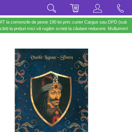
UIT la comenzile de peste 190 lei prin: curier Cargus sau DPD (sub
cărți la prețuri mici vă rugăm scrieți la căutare reducere. Mulțumim!