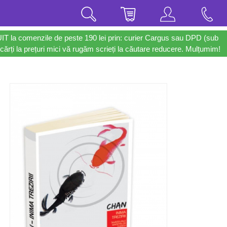
UIT la comenzile de peste 190 lei prin: curier Cargus sau DPD (sub
cărți la prețuri mici vă rugăm scrieți la căutare reducere. Mulțumim!