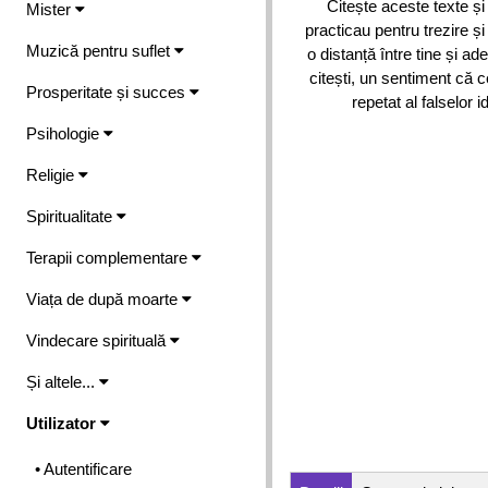
Citește aceste texte și
Mister
practicau pentru trezire și
Muzică pentru suflet
o distanță între tine și a
citești, un sentiment că c
Prosperitate și succes
repetat al falselor i
Psihologie
Religie
Spiritualitate
Terapii complementare
Viața de după moarte
Vindecare spirituală
Și altele...
Utilizator
• Autentificare