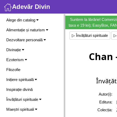
Adevăr Divin
Meniu
Suntem la librărie! Comenzi
Alege din catalog
taxa e 19 lei); EasyBox, FANb
Alimentație și naturism
▷ Învățături spirituale
▷
Dezvoltare personală
Divinație
Chan –
Ezoterism
Filozofie
Învățăt
Inițiere spirituală
Inspirație divină
Autor(i):
Învățături spirituale
Editura:
Maeștri spirituali
Colecția: