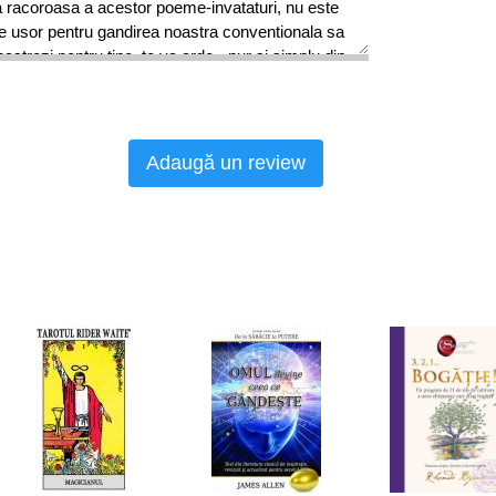
a racoroasa a acestor poeme-invataturi, nu este
fie usor pentru gandirea noastra conventionala sa
astrezi pentru tine, te va arde - pur si simplu din
” care vrea sa tina un „non-sine” si sa atinga
sta nu este posibil. Dupa cum spune unul dintre
asta este, cu adevarat, tu”.
Adaugă un review
Okcheon-am
starea de adormire a visatorului, iluziile care
opria noastra ignoranta. E de-ajuns sa nu
 sa vedem lucrurile exact asa cum sunt. Cand
e baza obisnuintelor si impulsurilor latente, ci
 curata, fara partinire, realitatea se reveleaza de
e. Inima trezirii n-a incetat niciodata sa bata. O
te care te striga pe nume. Trezeste-te!