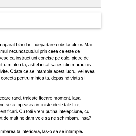
eaparat bland in indepartarea obstacolelor. Mai
amul necunoscutului prin ceea ce este de
sc ca instructiuni concise pe cale, pietre de
tru mintea ta, astfel incat sa iesi din maracinis
otrivite. Odata ce se intampla acest lucru, vei avea
 corecta pentru mintea ta, depasind viata si
ecare rand, traieste fiecare moment, lasa
 si sa topeasca in liniste ideile tale fixe,
entificari. Cu totii vrem putina intelepciune, cu
cat de mult ne dam voie sa ne schimbam, insa?
mbarea ta interioara, las-o sa se intample.