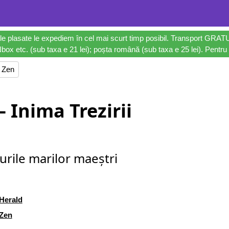
le plasate le expediem în cel mai scurt timp posibil. Transport GRAT
ox etc. (sub taxa e 21 lei); poșta română (sub taxa e 25 lei). Pentru 
 Zen
 Inima Trezirii
urile marilor maeștri
Herald
Zen