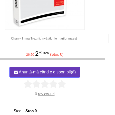
Chan – Inima Trezirii. Învățăturile marilor maeștri
2
.65
RON
(Stoc 0)
26.50
Anunță-mă când e disponibil(ă)
0
review-uri
Stoc
Stoc 0