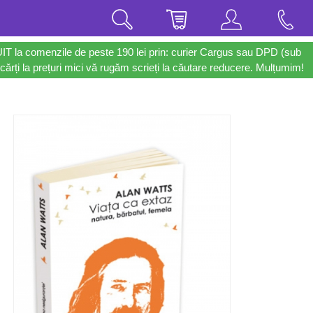
UIT la comenzile de peste 190 lei prin: curier Cargus sau DPD (sub
cărți la prețuri mici vă rugăm scrieți la căutare reducere. Mulțumim!