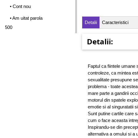
• Cont nou
• Am uitat parola
Detalii
Caracteristici
500
Detalii:
Faptul ca fiintele umane 
controleze, ca mintea es
sexualitate presupune sed
problema - toate aceste
mare parte a gandirii occ
motorul din spatele explo
emotie si al singuratatii s
Sunt putine cartile care s
cum o face aceasta intrep
Inspirandu-se din precept
alternativa a omului si a u