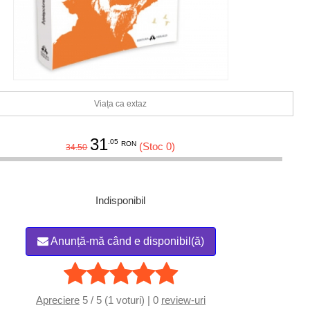
Viața ca extaz
31
.05
RON
(Stoc 0)
34.50
Indisponibil
Anunță-mă când e disponibil(ă)
Apreciere
5 / 5 (1 voturi) | 0
review-uri