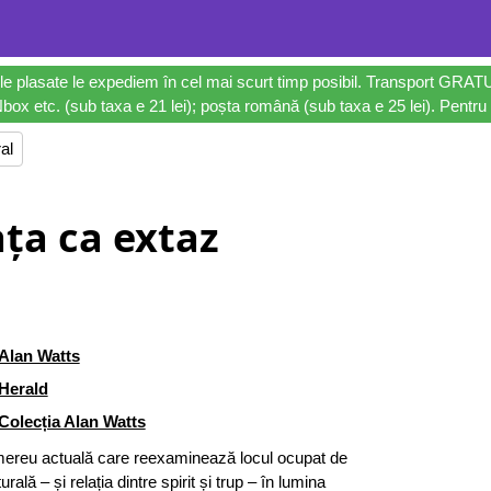
le plasate le expediem în cel mai scurt timp posibil. Transport GRAT
ox etc. (sub taxa e 21 lei); poșta română (sub taxa e 25 lei). Pentru 
al
ața ca extaz
Alan Watts
Herald
Colecția Alan Watts
mereu actuală care reexaminează locul ocupat de
ală – și relația dintre spirit și trup – în lumina