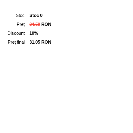
Stoc
Stoc 0
Preț
34.50
RON
Discount
10%
Preț final
31.05 RON