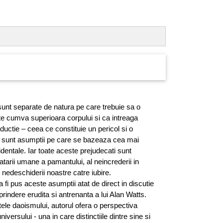
sunt separate de natura pe care trebuie sa o
te cumva superioara corpului si ca intreaga
uctie – ceea ce constituie un pericol si o
a sunt asumptii pe care se bazeaza cea mai
identale. Iar toate aceste prejudecati sunt
atarii umane a pamantului, al neincrederii in
i nedeschiderii noastre catre iubire.
a fi pus aceste asumptii atat de direct in discutie
rindere erudita si antrenanta a lui Alan Watts.
ele daoismului, autorul ofera o perspectiva
niversului - una in care distinctiile dintre sine si