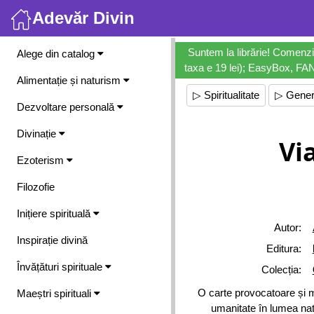
Adevăr Divin
Meniu
Suntem la librărie! Comenzi
Alege din catalog
taxa e 19 lei); EasyBox, FANb
Alimentație și naturism
▷ Spiritualitate
▷ Gener
Dezvoltare personală
Divinație
Vi
Ezoterism
Filozofie
Inițiere spirituală
Autor:
Inspirație divină
Editura:
Învățături spirituale
Colecția:
O carte provocatoare și 
Maeștri spirituali
umanitate în lumea natur