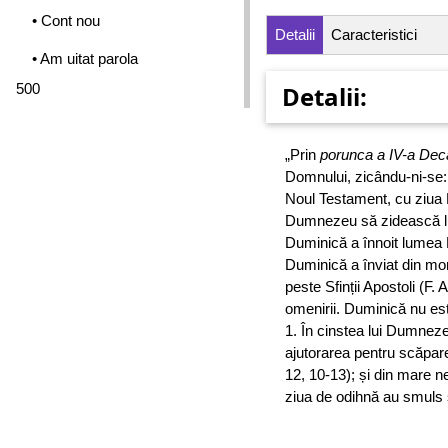
• Cont nou
Detalii
Caracteristici
• Am uitat parola
500
Detalii:
„Prin
porunca a IV-a Deca
Domnului, zicându-ni-se: 
Noul Testament, cu ziua 
Dumnezeu să zidească lum
Duminică a înnoit lumea
Duminică a înviat din mor
peste Sfinții Apostoli (F.
omenirii. Duminică nu est
1. În cinstea lui Dumnezeu,
ajutorarea pentru scăparea
12, 10-13); și din mare n
ziua de odihnă au smuls 