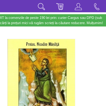
UIT la comenzile de peste 190 lei prin: curier Cargus sau DPD (sub
cărți la prețuri mici vă rugăm scrieți la căutare reducere. Mulțumim!