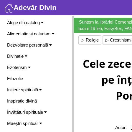
Adevăr Divin
Meniu
Suntem la librărie! Comenzi
Alege din catalog
taxa e 19 lei); EasyBox, FANb
Alimentație și naturism
▷ Religie
▷ Creștinism
Dezvoltare personală
Divinație
Cele zece
Ezoterism
pe înț
Filozofie
Inițiere spirituală
Po
Inspirație divină
Învățături spirituale
Maeștri spirituali
Autor: