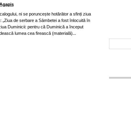
Agapis
alogului, ni se poruncește hotărâtor a sfinți ziua
 „Ziua de serbare a Sâmbetei a fost înlocuită în
iua Duminicii: pentru că Duminică a început
ască lumea cea firească (materială)...