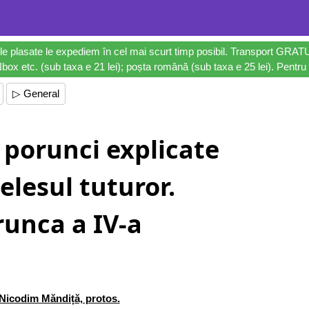
le plasate le expediem în cel mai scurt timp posibil. Transport GRAT
ox etc. (sub taxa e 21 lei); poșta română (sub taxa e 25 lei). Pentru 
▷ General
 porunci explicate
elesul tuturor.
runca a IV-a
Nicodim Măndiță, protos.