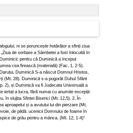
logului
, ni se poruncește hotărâtor a sfinți ziua
„Ziua de serbare a Sâmbetei a fost înlocuită în
Duminicii: pentru că Duminică a început
ea cea firească (materială) (Fac. 1, 2-5).
 Darului, Duminică S-a născut Domnul Hristos,
ți (Mt. 28). Duminică s-a pogorât Duhul Sfânt
 Ap. 2), și Duminică va fi Judecata Universală a
e iertat a lucra, fără numai cu anumite excepții:
 în slujba Sfintei Biserici (Mt. 12,5). 2. În
 aproapelui și a avutului lui din pierzare (Mt.
evoie, de pildă: ucenicii Domnului de foame în
spice de grâu pentru a mânca. (Mt. 12, 1-4)“