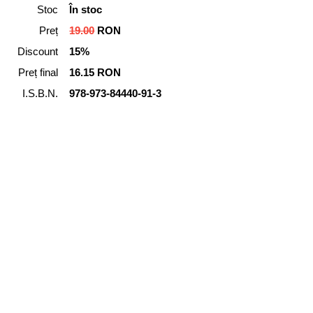
Stoc
În stoc
Preț
19.00
RON
Discount
15%
Preț final
16.15 RON
I.S.B.N.
978-973-84440-91-3