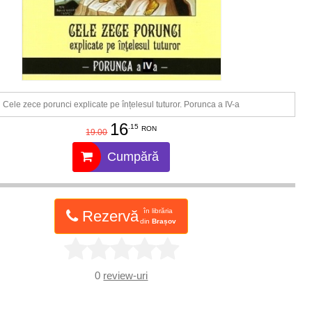
Cele zece porunci explicate pe înțelesul tuturor. Porunca a IV-a
16
.15
RON
19.00
Cumpără
în librăria
Rezervă
din
Brașov
0
review-uri