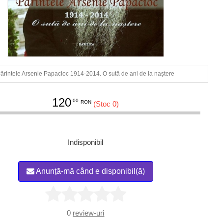
ărintele Arsenie Papacioc 1914-2014. O sută de ani de la naștere
120
.00
RON
(Stoc 0)
Indisponibil
Anunță-mă când e disponibil(ă)
0
review-uri