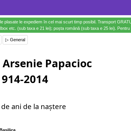
le plasate le expediem în cel mai scurt timp posibil. Transport GRAT
ox etc. (sub taxa e 21 lei); poșta română (sub taxa e 25 lei). Pentru 
▷ General
e Arsenie Papacioc
1914-2014
 de ani de la naștere
Basilica