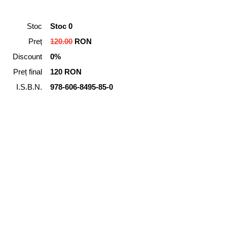
Stoc
Stoc 0
Preț
120.00
RON
Discount
0%
Preț final
120 RON
I.S.B.N.
978-606-8495-85-0