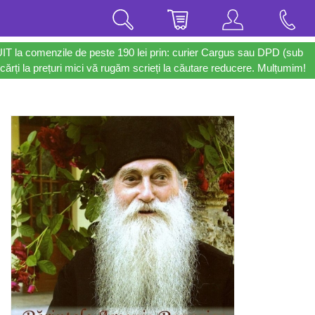
UIT la comenzile de peste 190 lei prin: curier Cargus sau DPD (sub
cărți la prețuri mici vă rugăm scrieți la căutare reducere. Mulțumim!