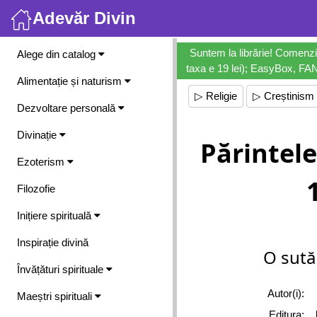
Adevăr Divin
Meniu
Suntem la librărie! Comenzi
Alege din catalog
taxa e 19 lei); EasyBox, FANb
Alimentație și naturism
▷ Religie
▷ Creștinism
Dezvoltare personală
Divinație
Părintel
Ezoterism
Filozofie
Inițiere spirituală
Inspirație divină
O sută
Învățături spirituale
Autor(i):
Maeștri spirituali
Editura: