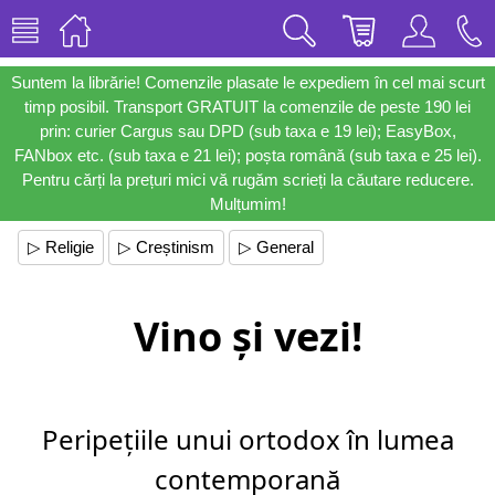
Suntem la librărie! Comenzile plasate le expediem în cel mai scurt
timp posibil. Transport GRATUIT la comenzile de peste 190 lei
prin: curier Cargus sau DPD (sub taxa e 19 lei); EasyBox,
FANbox etc. (sub taxa e 21 lei); poșta română (sub taxa e 25 lei).
Pentru cărți la prețuri mici vă rugăm scrieți la căutare reducere.
Mulțumim!
▷ Religie
▷ Creștinism
▷ General
Vino și vezi!
Peripețiile unui ortodox în lumea
contemporană