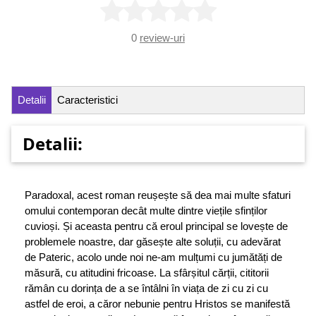
0
review-uri
Detalii
Caracteristici
Detalii:
Paradoxal, acest roman reușește să dea mai multe sfaturi
omului contemporan decât multe dintre viețile sfinților
cuvioși. Și aceasta pentru că eroul principal se lovește de
problemele noastre, dar găsește alte soluții, cu adevărat
de Pateric, acolo unde noi ne-am mulțumi cu jumătăți de
măsură, cu atitudini fricoase. La sfârșitul cărții, cititorii
rămân cu dorința de a se întâlni în viața de zi cu zi cu
astfel de eroi, a căror nebunie pentru Hristos se manifestă