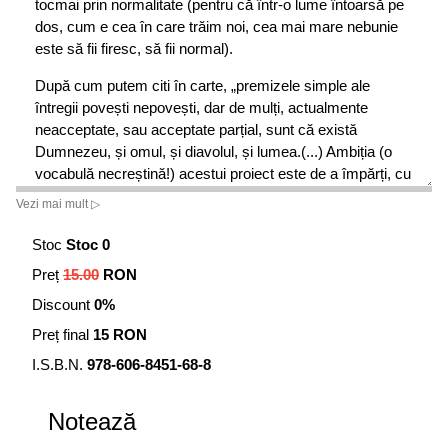
tocmai prin normalitate (pentru că într-o lume întoarsă pe
dos, cum e cea în care trăim noi, cea mai mare nebunie
este să fii firesc, să fii normal).
După cum putem citi în carte, „premizele simple ale
întregii povești nepovești, dar de mulți, actualmente
neacceptate, sau acceptate parțial, sunt că există
Dumnezeu, și omul, și diavolul, și lumea.(...) Ambiția (o
vocabulă necreștină!) acestui proiect este de a împărți, cu
oricine va avea răbdarea de a citi, măcar o fărâmă și
Vezi mai mult ▷
măcar într-un mod palid, din marea frumusețe a unei
astfel de lumi. De a aduce, adică, mai aproape de
Stoc
Stoc 0
dumnevoastră, cititorii, atmosfera frumoasă și caldă a
Preț
15.00
RON
bucuriei de Dumnezeu, la fel de posibilă, actualmente,
Discount
0%
precum odinioară și precum de aici înainte. Aceasta nu
este o lume ideală, și nici un univers ireal, iar cartea de
Preț final
15 RON
față este, după cum s-a mai promunțat deja, cu câteva
I.S.B.N.
978-606-8451-68-8
rânduri mai sus, o poveste nepoveste, despre oameni ca
toți oamenii, care au, însă, în ei, o comoară – credința.
Toate ideile, concepțiile și reacțiile sunt autentice, deși
Notează
plasate într-un cadru lucrat scriitoricește. Prin mijlocul