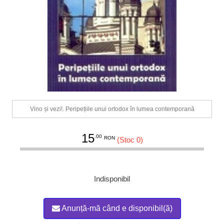
Vino și vezi!. Peripețiile unui ortodox în lumea contemporană
15
.00
RON
(Stoc 0)
Indisponibil
Anunță-mă când e disponibil(ă)