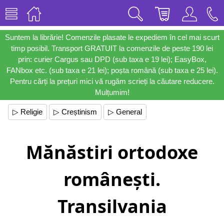
Suntem la librărie! Comenzile plasate le expediem în cel mai scurt
timp posibil. Transport GRATUIT la comenzile de peste 190 lei
prin: curier Cargus sau DPD (sub taxa e 19 lei); EasyBox,
FANbox etc. (sub taxa e 21 lei); poșta română (sub taxa e 25 lei).
Pentru cărți la prețuri mici vă rugăm scrieți la căutare reducere.
Mulțumim!
▷ Religie
▷ Creștinism
▷ General
Mănăstiri ortodoxe
românești.
Transilvania