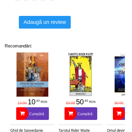
Adaugă un review
Recomandări:
10
50
25
.40
.40
RON
RON
13.00
63.00
30.00
Cumpără
Cumpără
Cu
Ghid de Spovedanie
Tarotul Rider Waite
Omul devine c