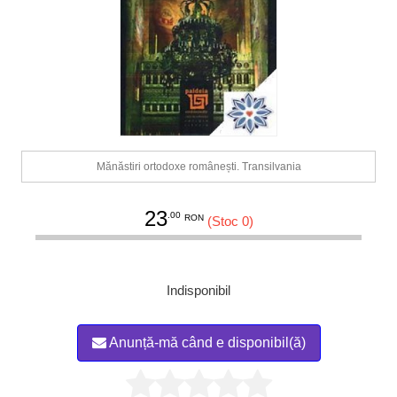
Mănăstiri ortodoxe românești. Transilvania
23
.00
RON
(Stoc 0)
Indisponibil
Anunță-mă când e disponibil(ă)