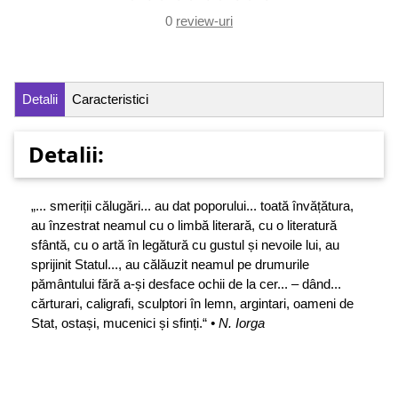
0
review-uri
Detalii
Caracteristici
Detalii:
„... smeriții călugări... au dat poporului... toată învățătura,
au înzestrat neamul cu o limbă literară, cu o literatură
sfântă, cu o artă în legătură cu gustul și nevoile lui, au
sprijinit Statul..., au călăuzit neamul pe drumurile
pământului fără a-și desface ochii de la cer... – dând...
cărturari, caligrafi, sculptori în lemn, argintari, oameni de
Stat, ostași, mucenici și sfinți.“
• N. Iorga