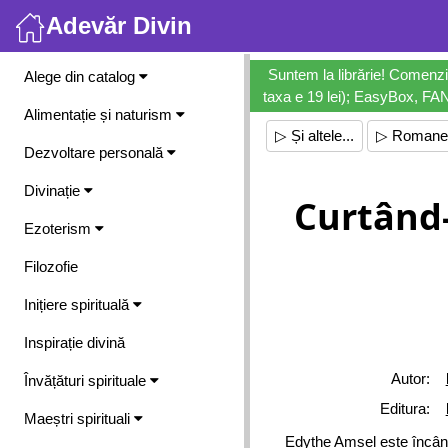
Adevăr Divin
Meniu
Suntem la librărie! Comenzi
Alege din catalog
taxa e 19 lei); EasyBox, FANb
Alimentație și naturism
▷ Și altele...
▷ Romane
Dezvoltare personală
Divinație
Curtând
Ezoterism
Filozofie
Inițiere spirituală
Inspirație divină
Autor:
Învățături spirituale
Editura:
Maeștri spirituali
Edythe Amsel este încânta