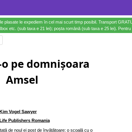
le plasate le expediem în cel mai scurt timp posibil. Transport GRAT
ox etc. (sub taxa e 21 lei); poșta română (sub taxa e 25 lei). Pentru 
-o pe domnișoara
Amsel
Kim Vogel Sawyer
Life Publishers Romania
tă de noul ei post de învățătoare: o școală cu o