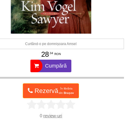
Curtând-o pe domnișoara Amsel
28
.34
RON
Cumpără
în librăria
Rezervă
din
Brașov
0
review-uri