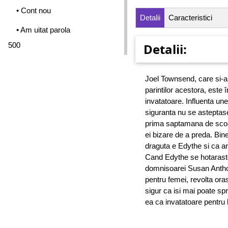
• Cont nou
Detalii
Caracteristici
• Am uitat parola
500
Detalii:
Joel Townsend, care si-a
parintilor acestora, este î
invatatoare. Influenta une
siguranta nu se asteptas
prima saptamana de scoal
ei bizare de a preda. Bin
draguta e Edythe si ca ar
Cand Edythe se hotaraste 
domnisoarei Susan Antho
pentru femei, revolta ora
sigur ca isi mai poate spr
ea ca invatatoare pentru b