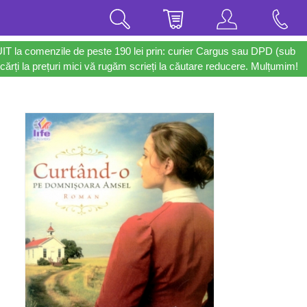
UIT la comenzile de peste 190 lei prin: curier Cargus sau DPD (sub
cărți la prețuri mici vă rugăm scrieți la căutare reducere. Mulțumim!