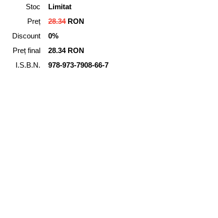
Stoc
Limitat
Preț
28.34
RON
Discount
0%
Preț final
28.34 RON
I.S.B.N.
978-973-7908-66-7