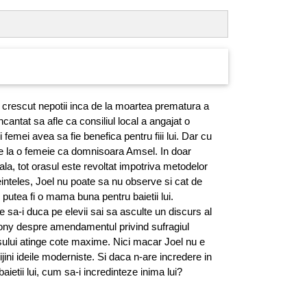
 crescut nepotii inca de la moartea prematura a
ncantat sa afle ca consiliul local a angajat o
i femei avea sa fie benefica pentru fiii lui. Dar cu
e la o femeie ca domnisoara Amsel. In doar
a, tot orasul este revoltat impotriva metodelor
einteles, Joel nu poate sa nu observe si cat de
 putea fi o mama buna pentru baietii lui.
sa-i duca pe elevii sai sa asculte un discurs al
ny despre amendamentul privind sufragiul
sului atinge cote maxime. Nici macar Joel nu e
ijini ideile moderniste. Si daca n-are incredere in
aietii lui, cum sa-i incredinteze inima lui?