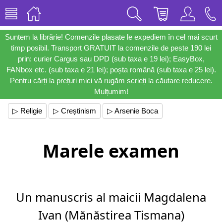
Suntem la librărie! Comenzile plasate le expediem în cel mai scurt
timp posibil. Transport GRATUIT la comenzile de peste 190 lei
prin: curier Cargus sau DPD (sub taxa e 19 lei); EasyBox,
FANbox etc. (sub taxa e 21 lei); poșta română (sub taxa e 25 lei).
Pentru cărți la prețuri mici vă rugăm scrieți la căutare reducere.
Mulțumim!
▷ Religie
▷ Creștinism
▷ Arsenie Boca
Marele examen
Un manuscris al maicii Magdalena
Ivan (Mănăstirea Tismana)