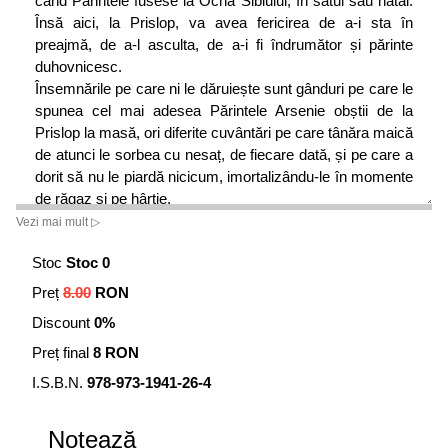
când Părintele fusese la Ocna Sibiului, în satul său natal.
Însă aici, la Prislop, va avea fericirea de a-i sta în
preajmă, de a-l asculta, de a-i fi îndrumător și părinte
duhovnicesc.
Însemnările pe care ni le dăruiește sunt gânduri pe care le
spunea cel mai adesea Părintele Arsenie obștii de la
Prislop la masă, ori diferite cuvântări pe care tânăra maică
de atunci le sorbea cu nesaț, de fiecare dată, și pe care a
dorit să nu le piardă nicicum, imortalizându-le în momente
de răgaz și pe hârtie.
Vezi mai mult ▷
Stoc
Stoc 0
Preț
8.00
RON
Discount
0%
Preț final
8 RON
I.S.B.N.
978-973-1941-26-4
Notează