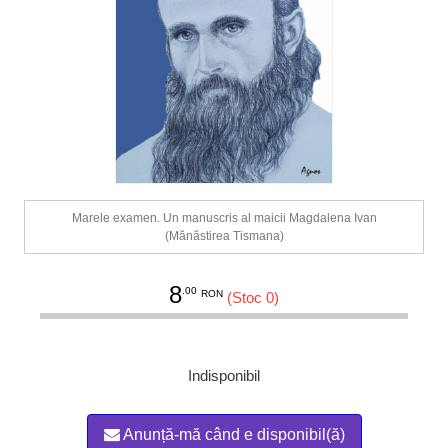
Marele examen. Un manuscris al maicii Magdalena Ivan
(Mănăstirea Tismana)
8
.00
RON
(Stoc 0)
Indisponibil
Anunță-mă când e disponibil(ă)