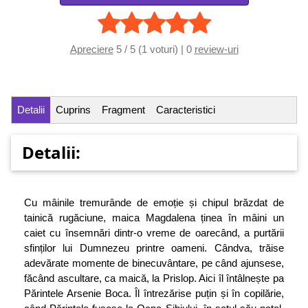
Apreciere
5 / 5 (1 voturi) | 0
review-uri
Detalii
Cuprins
Fragment
Caracteristici
Detalii:
Cu mâinile tremurânde de emoție și chipul brăzdat de
tainică rugăciune, maica Magdalena ținea în mâini un
caiet cu însemnări dintr-o vreme de oarecând, a purtării
sfinților lui Dumnezeu printre oameni. Cândva, trăise
adevărate momente de binecuvântare, pe când ajunsese,
făcând ascultare, ca maică, la Prislop. Aici îl întâlnește pa
Părintele Arsenie Boca. Îl întrezărise puțin și în copilărie,