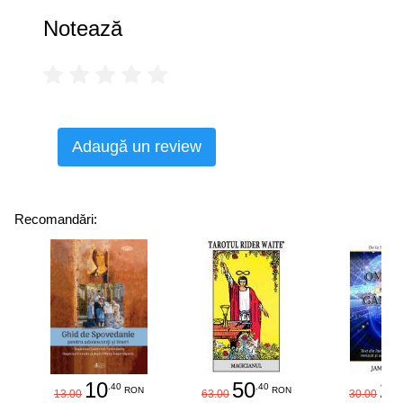
arhitect sau medic. Cunoașterea oamenilor implică mult
Notează
studiu, observație, experiență , și poate de aceea
grafologia nu își permite să afirme că vede totul în scris, ci
în jurul cifrei de 80% dintr-o scară de 100 și aceasta
pentru că scrisul nu este în mod necesar reflexul întregii
personalități. Nu toți subiecții exteriorizează totul în
gesturile lor. Ceea ce este proiectat de un individ în scrisul
Adaugă un review
său reflectă în general trăsăturile caracteriale
corespunzătoare. Prin aceasta chiar putem să le
cunoaștem și să spunem că ele există, dar nu putem să
epuizăm subiectul, sau cum a spus Dostoievski: „Nimeni
Recomandări:
nu știe exact cum suntem, decât poate numai
Dumnezeu“.
10
50
25
.40
.40
RON
RON
13.00
63.00
30.00