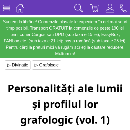
Suntem la librărie! Comenzile plasate le expediem în cel mai scurt
timp posibil. Transport GRATUIT la comenzile de peste 190 lei
prin: curier Cargus sau DPD (sub taxa e 19 lei); EasyBox,
FANbox etc. (sub taxa e 21 lei); poșta română (sub taxa e 25 lei).
Pentru cărți la prețuri mici vă rugăm scrieți la căutare reducere.
Mulțumim!
▷ Divinație
▷ Grafologie
Personalități ale lumii
și profilul lor
grafologic (vol. 1)