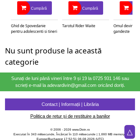
Cumpără
Cumpără
Cu
Ghid de Spovedanie
Tarotul Rider Waite
Omul devine c
pentru adolescenti si tineri
gandeste
Nu sunt produse la această
categorie
Sunați de luni până vineri între 9 și 19 la 0725 931 146 sau
scrieți e-mail la adevardivin@gmail.com oricând doriți.
Contact | Informații | Librăria
Politica de retur și de restituire a banilor
△
© 2006 - 2026 www.Divin.ro
Executat în 343 milisecunde, Încărcat în
110
milisecunde | 1,660 MB memory |
Europe/Bucharest 17:52:51 06.08.2026 (UTC)