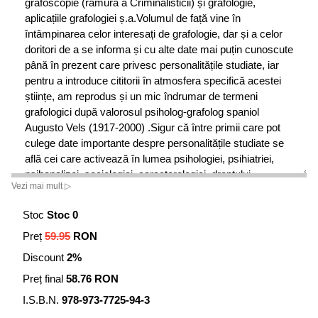
grafoscopie (ramură a Criminalisticii) și grafologie,
aplicațiile grafologiei ș.a.Volumul de față vine în
întâmpinarea celor interesați de grafologie, dar și a celor
doritori de a se informa și cu alte date mai puțin cunoscute
până în prezent care privesc personalitățile studiate, iar
pentru a introduce cititorii în atmosfera specifică acestei
științe, am reprodus și un mic îndrumar de termeni
grafologici după valorosul psiholog-grafolog spaniol
Augusto Vels (1917-2000) .Sigur că între primii care pot
culege date importante despre personalitățile studiate se
află cei care activează în lumea psihologiei, psihiatriei,
psihanalizei, sociologiei, caracterologici, dreptului,
Vezi mai mult ▷
criminologiei, criminalisticii, istoriei, muzicii, literaturii,
medicinei, construcțiilor, orientării și selecționării
Stoc
Stoc 0
profesionale, compatibilității cuplului, dar și din alte
Preț
59.95
RON
domenii, volumul de față fiind un bun prilej de completare
a datelor cunoscute și de ce nu, și de confruntare.Munca
Discount
2%
de consultant grafolog cere nu numai calități de fin
Preț final
58.76 RON
psiholog, dar și un talent de descriere care să înlăture
monotonia.Este foarte important să se înțeleagă că nu
I.S.B.N.
978-973-7725-94-3
devii grafolog (consultant) mai repede decât, de exemplu,