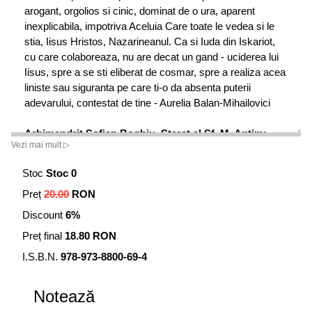
arogant, orgolios si cinic, dominat de o ura, aparent
inexplicabila, impotriva Aceluia Care toate le vedea si le
stia, Iisus Hristos, Nazarineanul. Ca si Iuda din Iskariot,
cu care colaboreaza, nu are decat un gand - uciderea lui
Iisus, spre a se sti eliberat de cosmar, spre a realiza acea
liniste sau siguranta pe care ti-o da absenta puterii
adevarului, contestat de tine - Aurelia Balan-Mihailovici
Arhimandrit Sofian Boghiu, Stareț al Sf. M. Antim:
Vezi mai mult ▷
Olga Greceanu este un nume peste care nu se poate
trece atunci când este judecată istoria picturii murale
Stoc
Stoc 0
românești. Cu adevărat, ochii artistei, învățătura
Preț
20.00
RON
cărturarului adevărat, deschis spre ce este mai înalt în
cunoaștere, dar mai ales sufletul creștinei, ce adastă după
Discount
6%
Hristos, toate au reușit să refacă în această scriere
Preț final
18.80 RON
atmosfera dramatică și tulburătoare a Iudeii, cu marea
cetate a Ierusalimului, a Galileei, cu cetatea
I.S.B.N.
978-973-8800-69-4
Capernaumului, cu conflictele individuale și colective, cu
mizeria materială și morală pe care o găsea Mântuitorul în
Notează
vremea în care străbătea satele și cetățile, vestindu-le