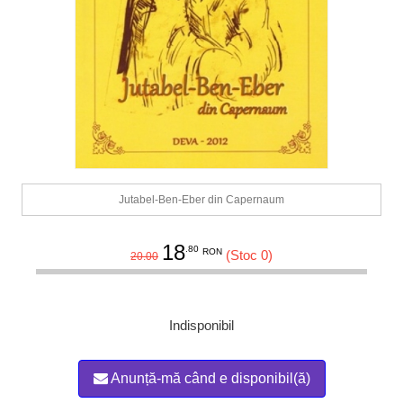
Jutabel-Ben-Eber din Capernaum
18
.80
RON
(Stoc 0)
20.00
Indisponibil
Anunță-mă când e disponibil(ă)