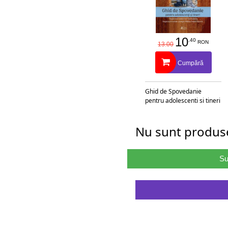
10
.40
RON
13.00
Cumpără
Ghid de Spovedanie
pentru adolescenti si tineri
Nu sunt produse
Su