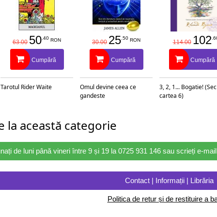
50
25
102
.40
.50
.6
RON
RON
63.00
30.00
114.00
Cumpără
Cumpără
Cumpără
Tarotul Rider Waite
Omul devine ceea ce
3, 2, 1... Bogatie! (Se
gandeste
cartea 6)
 la această categorie
nați de luni până vineri între 9 și 19 la 0725 931 146 sau scrieți e-ma
Contact | Informații | Librăria
Politica de retur și de restituire a ba