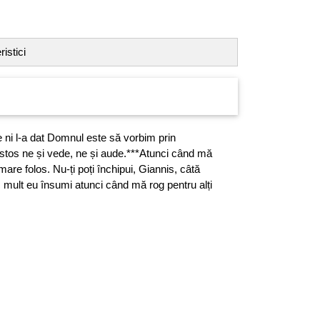
istici
 ni l-a dat Domnul este să vorbim prin
istos ne și vede, ne și aude.***Atunci când mă
re folos. Nu-ți poți închipui, Giannis, câtă
c mult eu însumi atunci când mă rog pentru alți