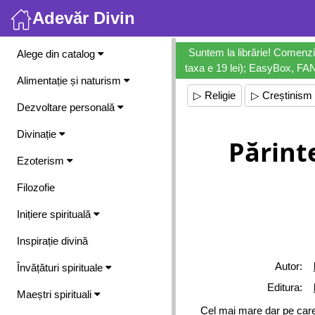
Adevăr Divin
Meniu
Suntem la librărie! Comenzi
Alege din catalog
taxa e 19 lei); EasyBox, FANb
Alimentație și naturism
▷ Religie
▷ Creștinism
Dezvoltare personală
Divinație
Părinte
Ezoterism
Filozofie
Inițiere spirituală
Inspirație divină
Autor:
Învățături spirituale
Editura:
Maeștri spirituali
Cel mai mare dar pe care