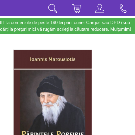
UIT la comenzile de peste 190 lei prin: curier Cargus sau DPD (sub
cărți la prețuri mici vă rugăm scrieți la căutare reducere. Mulțumim!