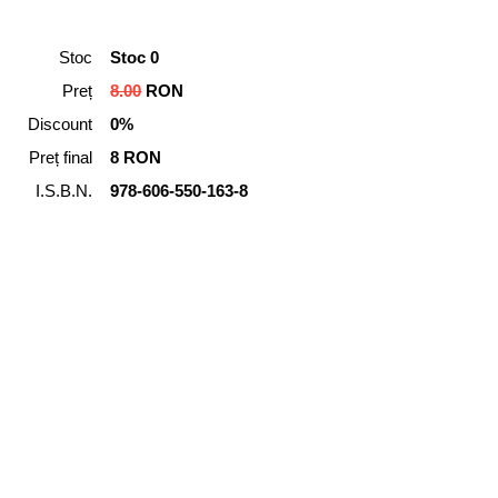
Stoc
Stoc 0
Preț
8.00
RON
Discount
0%
Preț final
8 RON
I.S.B.N.
978-606-550-163-8