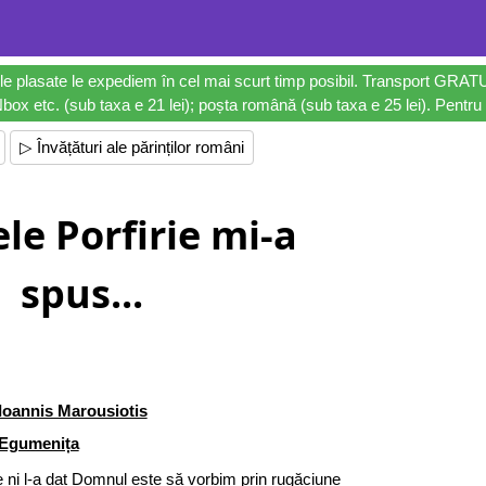
le plasate le expediem în cel mai scurt timp posibil. Transport GRAT
ox etc. (sub taxa e 21 lei); poșta română (sub taxa e 25 lei). Pentru 
▷ Învățături ale părinților români
le Porfirie mi-a
spus...
Ioannis Marousiotis
Egumenița
 ni l-a dat Domnul este să vorbim prin rugăciune