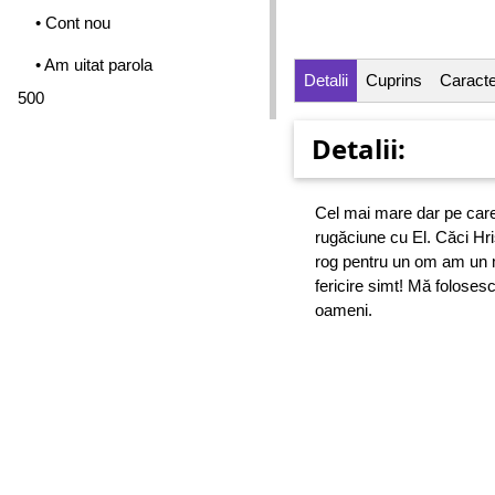
• Cont nou
• Am uitat parola
Detalii
Cuprins
Caracter
500
Detalii:
Cel mai mare dar pe care
rugăciune cu El. Căci Hr
rog pentru un om am un ma
fericire simt! Mă foloses
oameni.