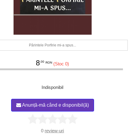
Părintele Porfirie mi-a spus...
8
.00
RON
(Stoc 0)
Indisponibil
Anunță-mă când e disponibil(ă)
0
review-uri