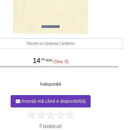
Tâlcuire la Cântarea Cântărilor
14
.00
RON
(Stoc 0)
Indisponibil
Anunță-mă când e disponibil(ă)
0
review-uri