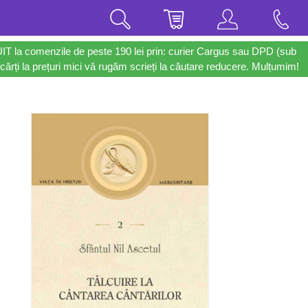
UIT la comenzile de peste 190 lei prin: curier Cargus sau DPD (sub
cărți la prețuri mici vă rugăm scrieți la căutare reducere. Mulțumim!