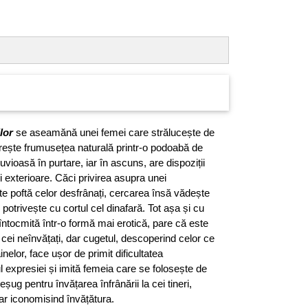
lor
se aseamănă unei femei care strălucește de
orește frumusețea naturală printr-o podoabă de
uvioasă în purtare, iar în ascuns, are dispoziții
rii exterioare. Căci privirea asupra unei
 poftă celor desfrânați, cercarea însă vădește
potrivește cu cortul cel dinafară. Tot așa și cu
 întocmită într-o formă mai erotică, pare că este
cei neînvățați, dar cugetul, descoperind celor ce
inelor, face ușor de primit dificultatea
ul expresiei și imită femeia care se folosește de
ug pentru învățarea înfrânării la cei tineri,
ar iconomisind învățătura.