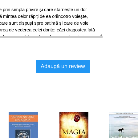
 prin simpla privire și care stârnește un dor
 mintea celor răpiți de ea oriîncotro voiește,
care sunt dispuși spre patimă și care de voie
rea de vederea celei dorite; căci dragostea față
 le ușurează lor osteneala poruncilor și ei
ușor, având tirană constrângerea dispoziției lor
ă carte care ne stă înainte, cugetul ei atrage cu
primirea ei, fermecându-i prin expresia
ându-i să se supună cuvioșiei contemplației,
Adaugă un review
e de la litera părutei patimi la mistagogia
cuire la Cântarea Cântărilor, Prolog 1-2.