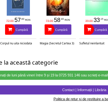
57
58
33
.60
.40
.15
RON
RON
RO
72.00
73.00
39.00
Cumpără
Cumpără
Cumpără
Corpul nu uita niciodata
Magia (Secretul Cartea 3)
Sufletul neinlantuit
 la această categorie
nați de luni până vineri între 9 și 19 la 0725 931 146 sau scrieți e-ma
Contact | Informații | Librăria
Politica de retur și de restituire a ba