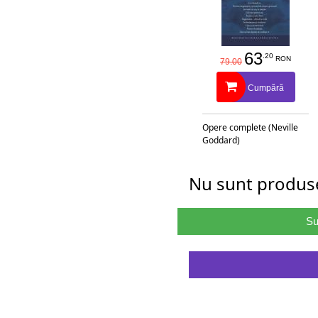
63
.20
RON
79.00
Cumpără
Opere complete (Neville
Goddard)
Nu sunt produse
Su