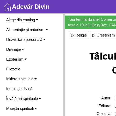
Adevăr Divin
Meniu
Suntem la librărie! Comenzi
Alege din catalog
taxa e 19 lei); EasyBox, FANb
Alimentație și naturism
▷ Religie
▷ Creștinism
Dezvoltare personală
Divinație
Tâlcu
Ezoterism
Filozofie
Inițiere spirituală
Inspirație divină
Autor:
Învățături spirituale
Editura:
Maeștri spirituali
Colecția: