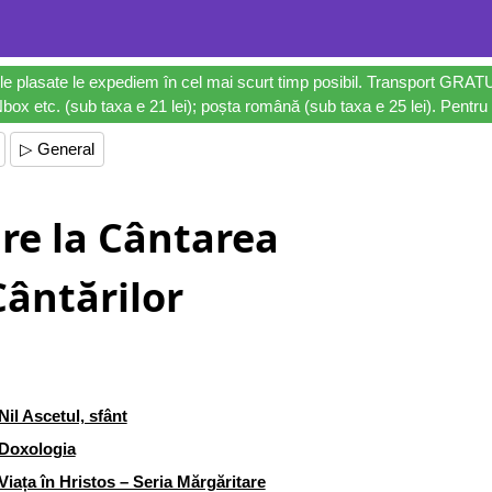
le plasate le expediem în cel mai scurt timp posibil. Transport GRAT
ox etc. (sub taxa e 21 lei); poșta română (sub taxa e 25 lei). Pentru 
▷ General
ire la Cântarea
Cântărilor
Nil Ascetul, sfânt
Doxologia
Viața în Hristos – Seria Mărgăritare