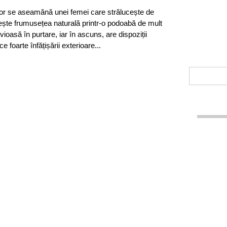
lor se aseamănă unei femei care strălucește de
ește frumusețea naturală printr-o podoabă de mult
vioasă în purtare, iar în ascuns, are dispoziții
ce foarte înfățișării exterioare...