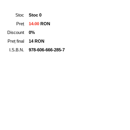
Stoc
Stoc 0
Preț
14.00
RON
Discount
0%
Preț final
14 RON
I.S.B.N.
978-606-666-285-7