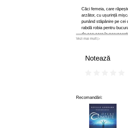
Căci femeia, care răpește
arzător, cu ușurință mișcă
punând stăpânire pe cei 
rabdă robia pentru bucura
de cea care le poruncește
Vezi mai mult ▷
socotesc jugul robiei lor 
pătimașe. La fel și aceast
ușurință pe cititori spre 
Notează
seducătoare, dar conving
conducându-i cu îndemânar
dogmelor semnificate.”
• Sfântul Nil Ascetul, Tâl
Recomandări: