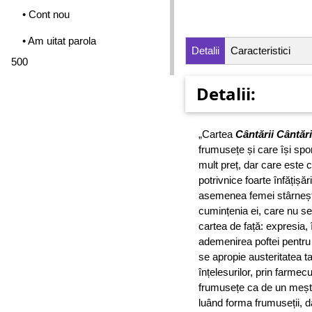
• Cont nou
• Am uitat parola
Detalii
Caracteristici
500
Detalii:
„Cartea
Cântării Cântări
frumusețe și care își sp
mult preț, dar care este c
potrivnice foarte înfățișă
asemenea femei stârnește
cumințenia ei, care nu se 
cartea de față: expresia,
ademenirea poftei pentru 
se apropie austeritatea ta
înțelesurilor, prin farmec
frumusețe ca de un meșteș
luând forma frumuseții, d