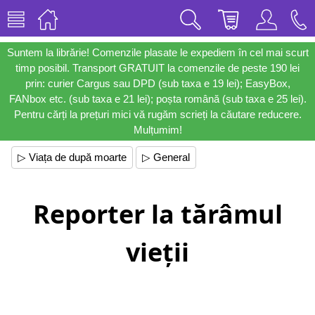
Suntem la librărie! Comenzile plasate le expediem în cel mai scurt
timp posibil. Transport GRATUIT la comenzile de peste 190 lei
prin: curier Cargus sau DPD (sub taxa e 19 lei); EasyBox,
FANbox etc. (sub taxa e 21 lei); poșta română (sub taxa e 25 lei).
Pentru cărți la prețuri mici vă rugăm scrieți la căutare reducere.
Mulțumim!
▷ Viața de după moarte
▷ General
Reporter la tărâmul
vieții