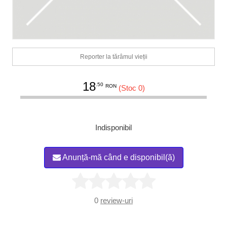
Reporter la tărâmul vieții
18
.50
RON
(Stoc 0)
Indisponibil
Anunță-mă când e disponibil(ă)
0
review-uri