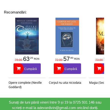
Recomandări:
63
57
58
.20
.60
RON
RON
79.00
72.00
73.00
Cumpără
Cumpără
Cu
Opere complete (Neville
Corpul nu uita niciodata
Magia (Secretu
Goddard)
Sunați de luni până vineri între 9 și 19 la 0725 931 146 sau
scrieți e-mail la adevardivin@gmail.com oricând doriți.