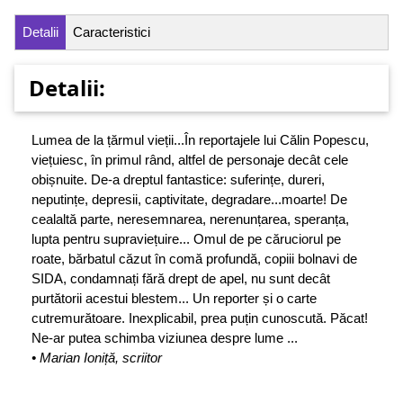
Detalii
Caracteristici
Detalii:
Lumea de la țărmul vieții...În reportajele lui Călin Popescu,
viețuiesc, în primul rând, altfel de personaje decât cele
obișnuite. De-a dreptul fantastice: suferințe, dureri,
neputințe, depresii, captivitate, degradare...moarte! De
cealaltă parte, neresemnarea, nerenunțarea, speranța,
lupta pentru supraviețuire... Omul de pe căruciorul pe
roate, bărbatul căzut în comă profundă, copiii bolnavi de
SIDA, condamnați fără drept de apel, nu sunt decât
purtătorii acestui blestem... Un reporter și o carte
cutremurătoare. Inexplicabil, prea puțin cunoscută. Păcat!
Ne-ar putea schimba viziunea despre lume ...
• Marian Ioniță, scriitor