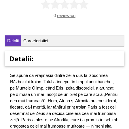
0
review-uri
Detalii
Caracteristici
Detalii:
Se spune că vrăjmășia dintre zei a dus la izbucnirea
Războiului troian. Totul a început în timpul unui banchet,
pe Muntele Olimp, când Eris, zeița discordiei, a aruncat
pe o masă un măr însoțit de un bilet pe care scria „Pentru
cea mai frumoasă“. Hera, Atena și Afrodita au considerat,
fiecare, că-l merită, iar tânărul prinț troian Paris a fost cel
desemnat de Zeus să decidă cine era cea mai frumoasă
zeiță. Paris a ales-o pe Afrodita, care i-a promis în schimb
dragostea celei mai frumoase muritoare — nimeni alta