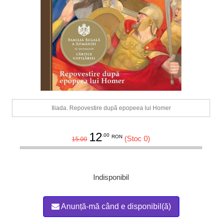
Iliada. Repovestire după epopeea lui Homer
12
.00
RON
(Stoc 0)
15.00
Indisponibil
Anunță-mă când e disponibil(ă)