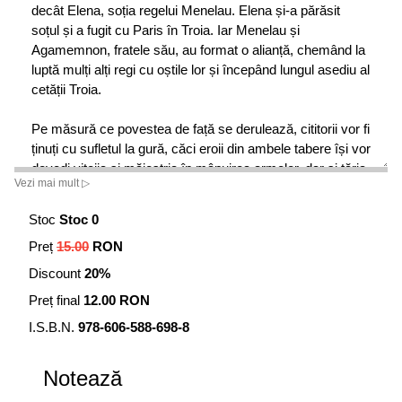
decât Elena, soția regelui Menelau. Elena și-a părăsit
soțul și a fugit cu Paris în Troia. Iar Menelau și
Agamemnon, fratele său, au format o alianță, chemând la
luptă mulți alți regi cu oștile lor și începând lungul asediu al
cetății Troia.
Pe măsură ce povestea de față se derulează, cititorii vor fi
ținuți cu sufletul la gură, căci eroii din ambele tabere își vor
dovedi vitejia și măiestria în mânuirea armelor, dar și tăria
Vezi mai mult ▷
de caracter.
Stoc
Stoc 0
Preț
15.00
RON
Discount
20%
Preț final
12.00 RON
I.S.B.N.
978-606-588-698-8
Notează