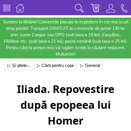
Suntem la librărie! Comenzile plasate le expediem în cel mai scurt
timp posibil. Transport GRATUIT la comenzile de peste 190 lei
prin: curier Cargus sau DPD (sub taxa e 19 lei); EasyBox,
FANbox etc. (sub taxa e 21 lei); poșta română (sub taxa e 25 lei).
Pentru cărți la prețuri mici vă rugăm scrieți la căutare reducere.
Mulțumim!
▷ Și altele...
▷ Cărți pentru copii
▷ General
Iliada. Repovestire
după epopeea lui
Homer