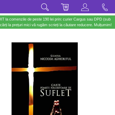
UIT la comenzile de peste 190 lei prin: curier Cargus sau DPD (sub
cărți la prețuri mici vă rugăm scrieți la căutare reducere. Mulțumim!