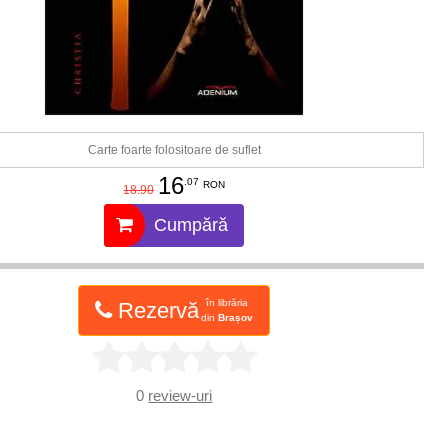
Carte foarte folositoare de suflet
16
.07
RON
18.90
Cumpără
în librăria
Rezervă
din
Brașov
0
review-uri