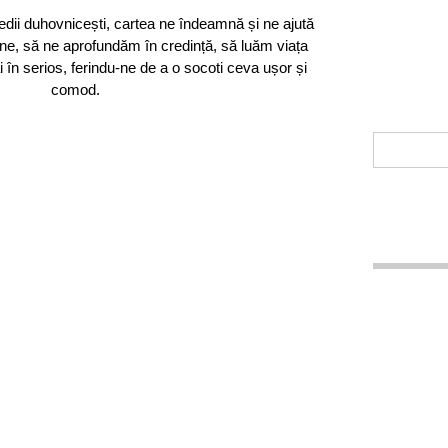
ii duhovnicești, cartea ne îndeamnă și ne ajută
șine, să ne aprofundăm în credință, să luăm viața
în serios, ferindu-ne de a o socoti ceva ușor și
comod.