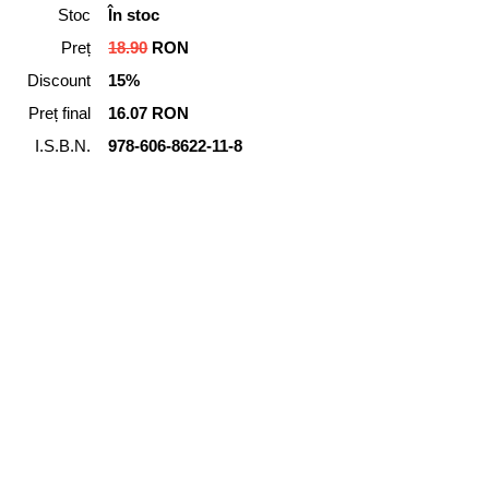
Stoc
În stoc
Preț
18.90
RON
Discount
15%
Preț final
16.07 RON
I.S.B.N.
978-606-8622-11-8