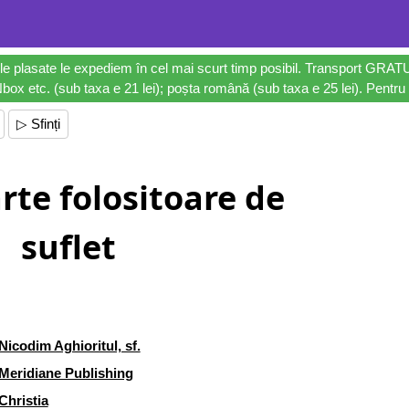
le plasate le expediem în cel mai scurt timp posibil. Transport GRAT
ox etc. (sub taxa e 21 lei); poșta română (sub taxa e 25 lei). Pentru 
▷ Sfinți
rte folositoare de
suflet
Nicodim Aghioritul, sf.
Meridiane Publishing
Christia