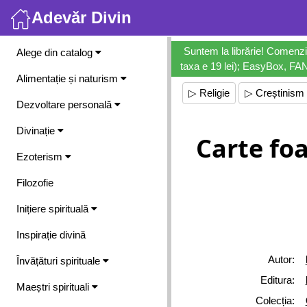
Adevăr Divin
Meniu
Suntem la librărie! Comenzi
Alege din catalog
taxa e 19 lei); EasyBox, FANb
Alimentație și naturism
▷ Religie
▷ Creștinism
Dezvoltare personală
Divinație
Carte foa
Ezoterism
Filozofie
Inițiere spirituală
Inspirație divină
Autor:
Învățături spirituale
Editura:
Maeștri spirituali
Colecția: