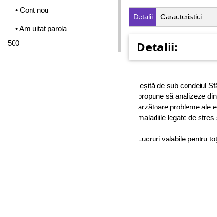
• Cont nou
Detalii
Caracteristici
• Am uitat parola
500
Detalii:
Ieșită de sub condeiul Sfâ
propune să analizeze din
arzătoare probleme ale e
maladiile legate de stres 
Lucruri valabile pentru to