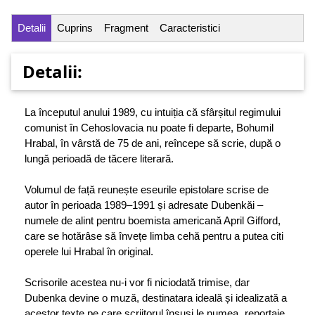
Detalii
Cuprins
Fragment
Caracteristici
Detalii:
La începutul anului 1989, cu intuiția că sfârșitul regimului
comunist în Cehoslovacia nu poate fi departe, Bohumil
Hrabal, în vârstă de 75 de ani, reîncepe să scrie, după o
lungă perioadă de tăcere literară.
Volumul de față reunește eseurile epistolare scrise de
autor în perioada 1989–1991 și adresate Dubenkăi –
numele de alint pentru boemista americană April Gifford,
care se hotărâse să învețe limba cehă pentru a putea citi
operele lui Hrabal în original.
Scrisorile acestea nu-i vor fi niciodată trimise, dar
Dubenka devine o muză, destinatara ideală și idealizată a
acestor texte pe care scriitorul însuși le numea „reportaje