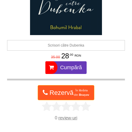
Scrisori către Dubenka
28
.00
RON
35.00
Cumpără
în librăria
Rezervă
din
Brașov
0
review-uri