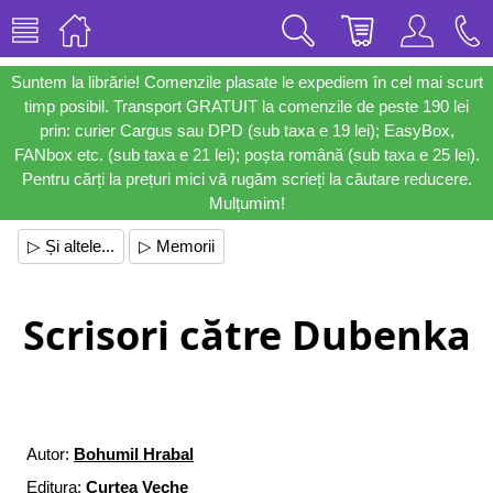
Suntem la librărie! Comenzile plasate le expediem în cel mai scurt
timp posibil. Transport GRATUIT la comenzile de peste 190 lei
prin: curier Cargus sau DPD (sub taxa e 19 lei); EasyBox,
FANbox etc. (sub taxa e 21 lei); poșta română (sub taxa e 25 lei).
Pentru cărți la prețuri mici vă rugăm scrieți la căutare reducere.
Mulțumim!
▷ Și altele...
▷ Memorii
Scrisori către Dubenka
Autor:
Bohumil Hrabal
Editura:
Curtea Veche