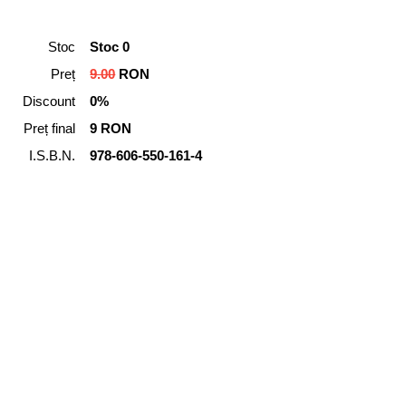
Stoc
Stoc 0
Preț
9.00
RON
Discount
0%
Preț final
9 RON
I.S.B.N.
978-606-550-161-4