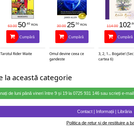
50
25
102
.40
.50
.6
RON
RON
63.00
30.00
114.00
Cumpără
Cumpără
Cumpără
Tarotul Rider Waite
Omul devine ceea ce
3, 2, 1... Bogatie! (Se
gandeste
cartea 6)
 la această categorie
nați de luni până vineri între 9 și 19 la 0725 931 146 sau scrieți e-ma
Contact | Informații | Librăria
Politica de retur și de restituire a ba