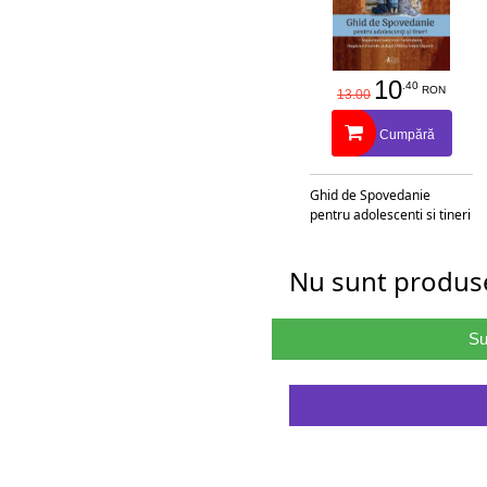
10
.40
RON
13.00
Cumpără
Ghid de Spovedanie
pentru adolescenti si tineri
Nu sunt produse
Su