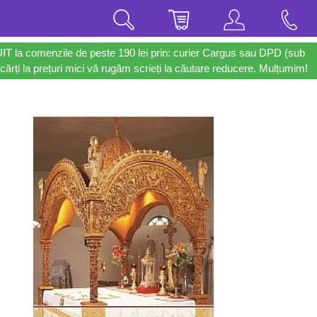
UIT la comenzile de peste 190 lei prin: curier Cargus sau DPD (sub
cărți la prețuri mici vă rugăm scrieți la căutare reducere. Mulțumim!