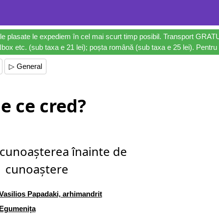
le plasate le expediem în cel mai scurt timp posibil. Transport GRAT
ox etc. (sub taxa e 21 lei); poșta română (sub taxa e 25 lei). Pentru 
▷ General
e ce cred?
 cunoașterea înainte de
cunoaștere
Vasilios Papadaki, arhimandrit
Egumenița