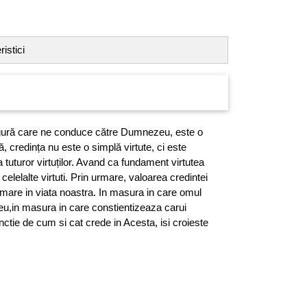
istici
igură care ne conduce către Dumnezeu, este o
, credința nu este o simplă virtute, ci este
 tuturor virtuților. Avand ca fundament virtutea
celelalte virtuti. Prin urmare, valoarea credintei
 mare in viata noastra. In masura in care omul
u,in masura in care constientizeaza carui
ctie de cum si cat crede in Acesta, isi croieste