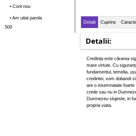
• Cont nou
• Am uitat parola
Detalii
Cuprins
Caracter
500
Detalii:
Credința este cărarea s
mare virtute. Cu siguranță
fundamentul, temelia, ușa
credintei, vom dobandi si 
are o insemnatate foarte
crede sau nu in Dumneze
Dumnezeu slujeste, in fun
propria viata.