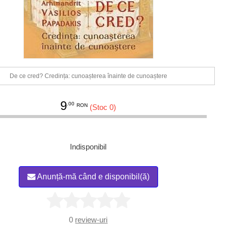
De ce cred? Credința: cunoașterea înainte de cunoaștere
9
.00
RON
(Stoc 0)
Indisponibil
Anunță-mă când e disponibil(ă)
0
review-uri