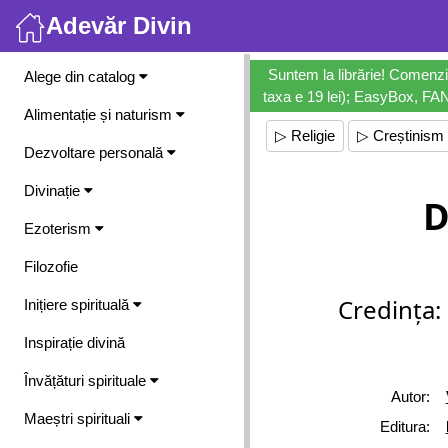
Adevăr Divin
Meniu
Suntem la librărie! Comenzi
Alege din catalog
taxa e 19 lei); EasyBox, FANb
Alimentație și naturism
▷ Religie
▷ Creștinism
Dezvoltare personală
Divinație
D
Ezoterism
Filozofie
Credința:
Inițiere spirituală
Inspirație divină
Învățături spirituale
Autor:
Maeștri spirituali
Editura: