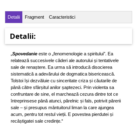
Detalii
Fragment
Caracteristici
Detalii:
„
Spovedanie
este o „fenomenologie a spiritului”. Ea
relatează succesivele căderi ale autorului și tentativele
sale de renaștere. Ea urma să introducă disocierea
sistematică a adevărului de dogmatica bisericească.
Tolstoi își dezvăluie cu sinceritate criza și căutarile de
până către sfârșitul anilor șaptezeci. Prin violenta sa
confruntare de sine, el marchează cezura dintre tot ce
întreprinsese până atunci, părelnic și fals, potrivit părerii
sale – și presupus mântuitorul liman la care ajungea
acum, pentru tot restul vieții. E povestea pierdutei și
recâștigatei sale credințe.“