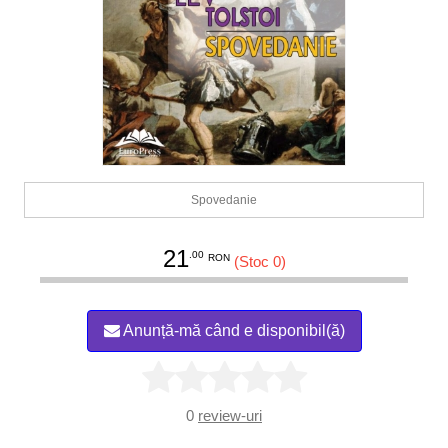
Spovedanie
21
.00
RON
(Stoc 0)
Anunță-mă când e disponibil(ă)
0
review-uri