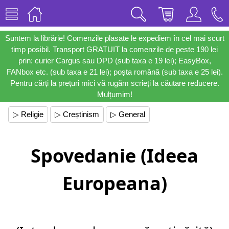
Suntem la librărie! Comenzile plasate le expediem în cel mai scurt
timp posibil. Transport GRATUIT la comenzile de peste 190 lei
prin: curier Cargus sau DPD (sub taxa e 19 lei); EasyBox,
FANbox etc. (sub taxa e 21 lei); poșta română (sub taxa e 25 lei).
Pentru cărți la prețuri mici vă rugăm scrieți la căutare reducere.
Mulțumim!
▷ Religie
▷ Creștinism
▷ General
Spovedanie (Ideea
Europeana)