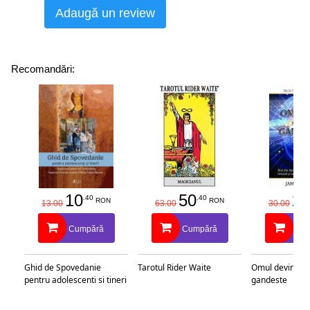
Adaugă un review
Recomandări:
10
50
25
.40
.40
RON
RON
13.00
63.00
30.00
Cumpără
Cumpără
Cu
Ghid de Spovedanie
Tarotul Rider Waite
Omul devine c
pentru adolescenti si tineri
gandeste