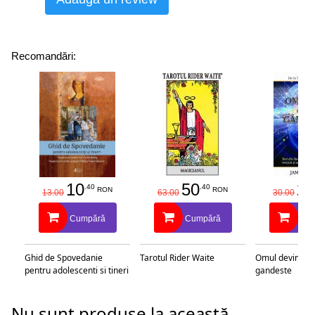
Recomandări:
10
50
25
.40
.40
RON
RON
13.00
63.00
30.00
Cumpără
Cumpără
Cu
Ghid de Spovedanie
Tarotul Rider Waite
Omul devine c
pentru adolescenti si tineri
gandeste
Nu sunt produse la această