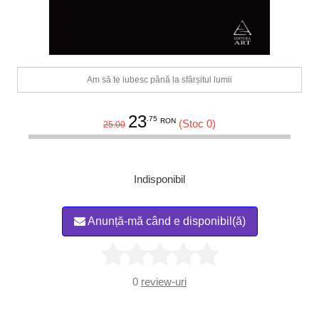
Am să te iubesc până la sfârșitul lumii
23
.75
RON
(Stoc 0)
25.00
Indisponibil
Anunță-mă când e disponibil(ă)
0
review-uri