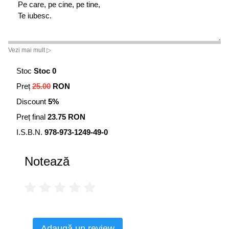
Pe care, pe cine, pe tine,
Te iubesc.
Vezi mai mult ▷
Stoc
Stoc 0
Preț
25.00
RON
Discount
5%
Preț final
23.75 RON
I.S.B.N.
978-973-1249-49-0
Notează
Adaugă un review