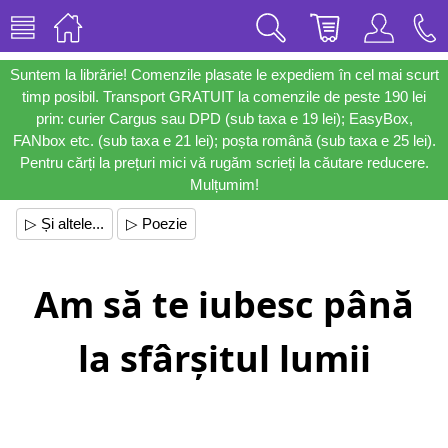
Suntem la librărie! Comenzile plasate le expediem în cel mai scurt
timp posibil. Transport GRATUIT la comenzile de peste 190 lei
prin: curier Cargus sau DPD (sub taxa e 19 lei); EasyBox,
FANbox etc. (sub taxa e 21 lei); poșta română (sub taxa e 25 lei).
Pentru cărți la prețuri mici vă rugăm scrieți la căutare reducere.
Mulțumim!
▷ Și altele...
▷ Poezie
Am să te iubesc până
la sfârșitul lumii