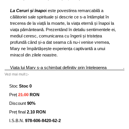
La Ceruri și înapo
i este povestirea remarcabilă a
călătoriei sale spirituale și descrie ce s-a întâmplat în
trecerea de la viață la moarte, la viața eternă și înapoi la
viața pământeană. Prezentând în detaliu sentimentele ei,
mediul ceresc, comunicarea cu îngerii și tristețea
profundă când și-a dat seama că nu-i venise vremea,
Mary ne împărtășește experiența captivantă a unui
miracol din zilele noastre.
Viața lui Mary s-a schimbat definitiv prin înțelegerea
misiunii ei personale pe Pământ, prin conștientizarea lui
Vezi mai mult ▷
Dumnezeu, prin relația apropiată cu Iisus Hristos, iar
Stoc
Stoc 0
călătoria ei spirituală a fost brusc întărită de experiența
directă din ceruri. La ceruri și înapoi vă va refamiliariza cu
Preț
21.00
RON
speranța, cu uimirea și cu promisiunea cerurilor,
Discount
90%
îmbogățindu-vă credința și calea proprie cu Dumnezeu.
Preț final
2.10 RON
I.S.B.N.
978-606-8420-62-2