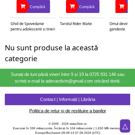
Cumpără
Cumpără
Cu
Ghid de Spovedanie
Tarotul Rider Waite
Omul devine c
pentru adolescenti si tineri
gandeste
Nu sunt produse la această
categorie
Sunați de luni până vineri între 9 și 19 la 0725 931 146 sau
scrieți e-mail la adevardivin@gmail.com oricând doriți.
Contact | Informații | Librăria
Politica de retur și de restituire a banilor
△
© 2006 - 2026 www.Divin.ro
Executat în 338 milisecunde, Încărcat în
104
milisecunde | 1,830 MB memory |
Europe/Bucharest 08:48:13 07.08.2026 (UTC)