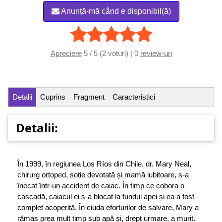
Anunță-mă când e disponibil(ă)
Apreciere
5 / 5 (2 voturi) | 0
review-uri
Detalii
Cuprins
Fragment
Caracteristici
Detalii:
În 1999, în regiunea Los Ríos din Chile, dr. Mary Neal,
chirurg ortoped, soție devotată și mamă iubitoare, s-a
înecat într-un accident de caiac. În timp ce cobora o
cascadă, caiacul ei s-a blocat la fundul apei și ea a fost
complet acoperită. În ciuda eforturilor de salvare, Mary a
rămas prea mult timp sub apă și, drept urmare, a murit.