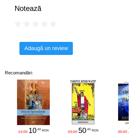
Notează
Adaugă un review
Recomandări:
10
50
25
.40
.40
RON
RON
13.00
63.00
30.00