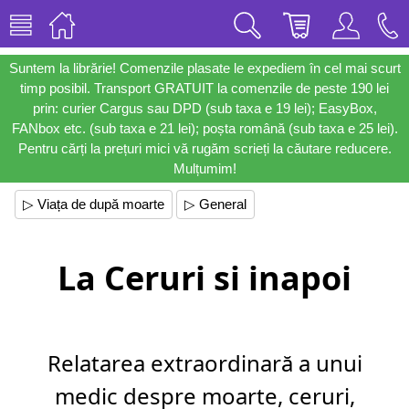
Suntem la librărie! Comenzile plasate le expediem în cel mai scurt
timp posibil. Transport GRATUIT la comenzile de peste 190 lei
prin: curier Cargus sau DPD (sub taxa e 19 lei); EasyBox,
FANbox etc. (sub taxa e 21 lei); poșta română (sub taxa e 25 lei).
Pentru cărți la prețuri mici vă rugăm scrieți la căutare reducere.
Mulțumim!
▷ Viața de după moarte
▷ General
La Ceruri si inapoi
Relatarea extraordinară a unui
medic despre moarte, ceruri,