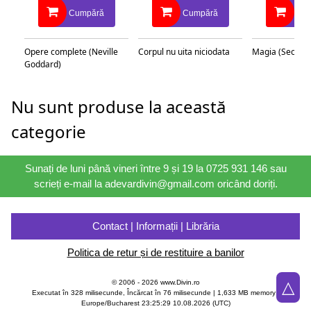
Cumpără
Cumpără
Cu
Opere complete (Neville
Corpul nu uita niciodata
Magia (Secretu
Goddard)
Nu sunt produse la această
categorie
Sunați de luni până vineri între 9 și 19 la 0725 931 146 sau
scrieți e-mail la adevardivin@gmail.com oricând doriți.
Contact | Informații | Librăria
Politica de retur și de restituire a banilor
△
© 2006 - 2026 www.Divin.ro
Executat în 328 milisecunde, Încărcat în
76
milisecunde | 1,633 MB memory |
Europe/Bucharest 23:25:29 10.08.2026 (UTC)