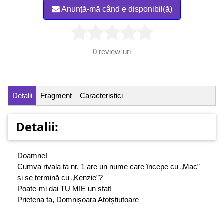
Anunță-mă când e disponibil(ă)
0
review-uri
Detalii
Fragment
Caracteristici
Detalii:
Doamne!
Cumva rivala ta nr. 1 are un nume care începe cu „Mac”
și se termină cu „Kenzie”?
Poate-mi dai TU MIE un sfat!
Prietena ta, Domnișoara Atotștiutoare