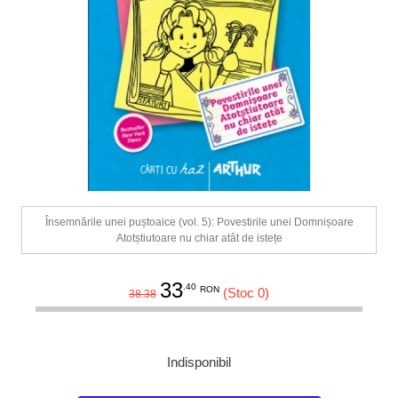
Însemnările unei puștoaice (vol. 5): Povestirile unei Domnișoare
Atotștiutoare nu chiar atât de istețe
33
.40
RON
(Stoc 0)
38.38
Indisponibil