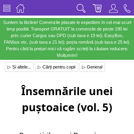
Suntem la librărie! Comenzile plasate le expediem în cel mai scurt
timp posibil. Transport GRATUIT la comenzile de peste 190 lei
prin: curier Cargus sau DPD (sub taxa e 19 lei); EasyBox,
FANbox etc. (sub taxa e 21 lei); poșta română (sub taxa e 25 lei).
Pentru cărți la prețuri mici vă rugăm scrieți la căutare reducere.
Mulțumim!
▷ Și altele...
▷ Cărți pentru copii
▷ General
Însemnările unei
puștoaice (vol. 5)