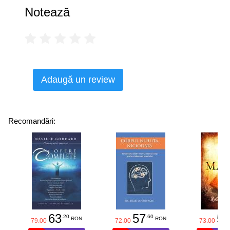
Notează
Adaugă un review
Recomandări:
63
57
58
.20
.60
RON
RON
79.00
72.00
73.00