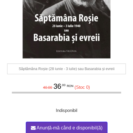
Săptămâna Roșie (28 iunie - 3 iulie) sau Basarabia și evreii
36
.00
RON
(Stoc 0)
40.00
Indisponibil
Anunță-mă când e disponibil(ă)