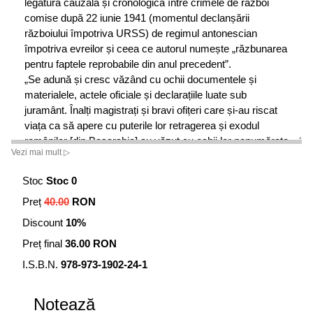
legătură cauzală și cronologică între crimele de război
comise după 22 iunie 1941 (momentul declanșării
războiului împotriva URSS) de regimul antonescian
împotriva evreilor și ceea ce autorul numește „răzbunarea
pentru faptele reprobabile din anul precedent”.
„Se adună și cresc văzând cu ochii documentele și
materialele, actele oficiale și declarațiile luate sub
juramânt. Înalți magistrați și bravi ofițeri care și-au riscat
viața ca să apere cu puterile lor retragerea și exodul
românilor [din Basarabia] au văzut cu ochii lor nenumărate
Vezi mai mult ▷
acte de sălbăticie, uciderea nevinovaților, lovituri cu pietre
și huiduieli. Toate aceste gesturi infame și criminale au
Stoc
Stoc 0
fost comise de evreimea furioasă ale cărei valuri de ură s-
Preț
40.00
RON
au dezlănțuit ca sub o comandă nevăzută. De ce atâta
ură? Așa ni se răsplătește bună-voința și toleranța
Discount
10%
noastră? Am acceptat acapararea și stăpânirea iudaică
Preț final
36.00 RON
multe decenii și evreimea se razbună în ceasurile grele pe
care le trăim. Și de nicăiri o dezavuare, rupere vehementă
I.S.B.N.
978-973-1902-24-1
și publica de isprăvile bandelor ucigașe de sectanți și
sanguinari [...] Românimea aceasta, de o bunătate
Notează
prostească față de musafiri Și jecmănitorii merită un