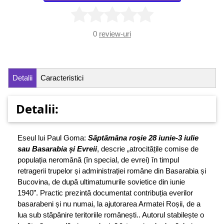
0
review-uri
Detalii
Caracteristici
Detalii:
Eseul lui Paul Goma:
Săptămâna roșie 28 iunie-3 iulie
sau Basarabia și Evreii
, descrie „atrocitățile comise de
populația neromână (în special, de evrei) în timpul
retragerii trupelor și administrației române din Basarabia și
Bucovina, de după ultimatumurile sovietice din iunie
1940”. Practic prezintă documentat contribuția everilor
basarabeni și nu numai, la ajutorarea Armatei Roșii, de a
lua sub stăpânire teritoriile românești.. Autorul stabilește o