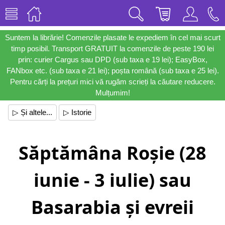
Suntem la librărie! Comenzile plasate le expediem în cel mai scurt
timp posibil. Transport GRATUIT la comenzile de peste 190 lei
prin: curier Cargus sau DPD (sub taxa e 19 lei); EasyBox,
FANbox etc. (sub taxa e 21 lei); poșta română (sub taxa e 25 lei).
Pentru cărți la prețuri mici vă rugăm scrieți la căutare reducere.
Mulțumim!
▷ Și altele...
▷ Istorie
Săptămâna Roșie (28
iunie - 3 iulie) sau
Basarabia și evreii