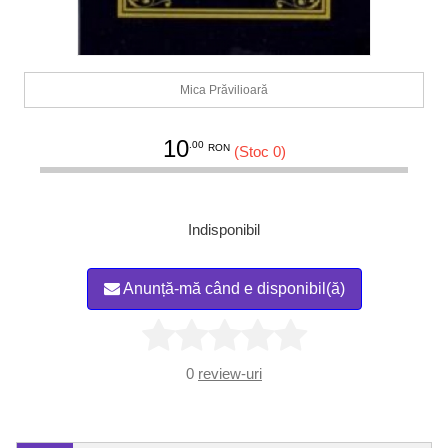
Mica Prăvilioară
10
.00
RON
(Stoc 0)
Indisponibil
Anunță-mă când e disponibil(ă)
0
review-uri