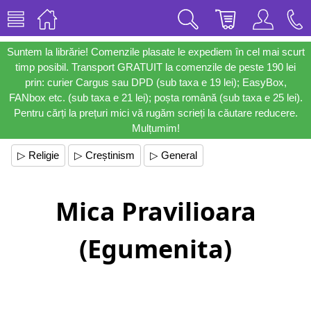
Suntem la librărie! Comenzile plasate le expediem în cel mai scurt
timp posibil. Transport GRATUIT la comenzile de peste 190 lei
prin: curier Cargus sau DPD (sub taxa e 19 lei); EasyBox,
FANbox etc. (sub taxa e 21 lei); poșta română (sub taxa e 25 lei).
Pentru cărți la prețuri mici vă rugăm scrieți la căutare reducere.
Mulțumim!
▷ Religie
▷ Creștinism
▷ General
Mica Pravilioara
(Egumenita)