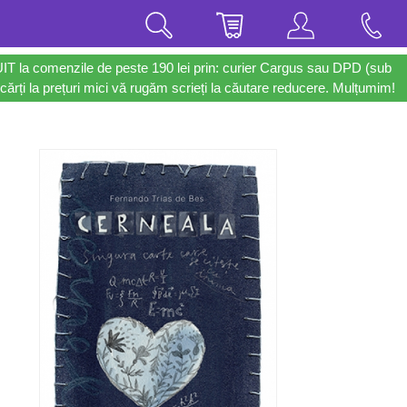
UIT la comenzile de peste 190 lei prin: curier Cargus sau DPD (sub
cărți la prețuri mici vă rugăm scrieți la căutare reducere. Mulțumim!