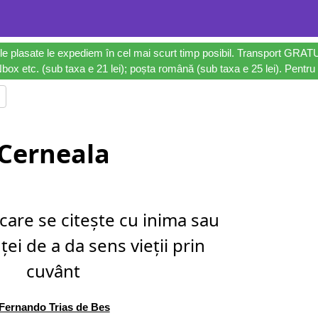
le plasate le expediem în cel mai scurt timp posibil. Transport GRAT
ox etc. (sub taxa e 21 lei); poșta română (sub taxa e 25 lei). Pentru 
Cerneala
care se citește cu inima sau
ței de a da sens vieții prin
cuvânt
Fernando Trias de Bes