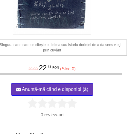
ingura carte care se citește cu inima sau Istoria dorinței de a da sens vieții
prin cuvânt
22
.43
RON
(Stoc 0)
29.90
Anunță-mă când e disponibil(ă)
0
review-uri