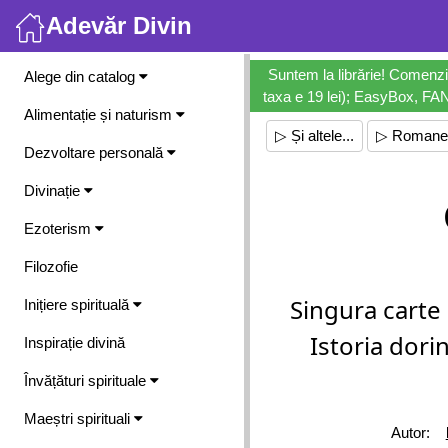
Adevăr Divin
Meniu
Suntem la librărie! Comenzi
Alege din catalog
taxa e 19 lei); EasyBox, FANb
Alimentație și naturism
▷ Și altele...
▷ Romane
Dezvoltare personală
Divinație
Ezoterism
Filozofie
Singura carte 
Inițiere spirituală
Istoria dorin
Inspirație divină
Învățături spirituale
Maeștri spirituali
Autor: