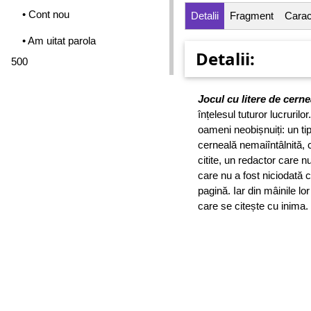
• Cont nou
Detalii
Fragment
Caract
• Am uitat parola
Detalii:
500
Jocul cu litere de cerne
înțelesul tuturor lucrurilor
oameni neobișnuiți: un ti
cerneală nemaiîntâlnită, 
citite, un redactor care n
care nu a fost niciodată
pagină. Iar din mâinile lor
care se citește cu inima.