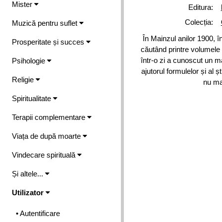
Mister
Editura:
Colecția:
Muzică pentru suflet
În Mainzul anilor 1900, 
Prosperitate și succes
căutând printre volumele d
într-o zi a cunoscut un m
Psihologie
ajutorul formulelor și al 
Religie
nu ma
Spiritualitate
Terapii complementare
Viața de după moarte
Vindecare spirituală
Și altele...
Utilizator
• Autentificare