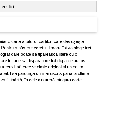
eristici
ală
, o carte a tuturor cărților, care deslușește
. Pentru a păstra secretul, librarul își va alege trei
pograf care poate să tipărească litere cu o
care le face să dispară imediat după ce au fost
u a reușit să creeze nimic original și un editor
 capabil să parcurgă un manuscris până la ultima
 va fi tipărită, în cele din urmă, singura carte