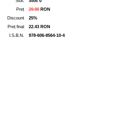
Stoc
Stoc 0
Preț
29.90
RON
Discount
25%
Preț final
22.43 RON
I.S.B.N.
978-606-8564-10-4