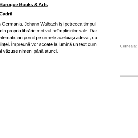
Baroque Books & Arts
Cadril
în Germania, Johann Walbach își petrecea timpul
in propria librărie motivul neîmplinirilor sale. Dar
atematician pornit pe urmele aceluiași adevăr, cu
științei. Împreună vor scoate la lumină un text cum
Cerneala: S
i văzuse nimeni până atunci.