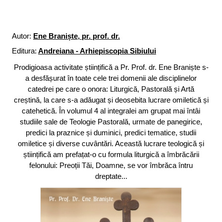
Autor:
Ene Braniște, pr. prof. dr.
Editura:
Andreiana - Arhiepiscopia Sibiului
Prodigioasa activitate științifică a Pr. Prof. dr. Ene Braniște s-
a desfășurat în toate cele trei domenii ale disciplinelor
catedrei pe care o onora: Liturgică, Pastorală și Artă
creștină, la care s-a adăugat și deosebita lucrare omiletică și
catehetică. În volumul 4 al integralei am grupat mai întâi
studiile sale de Teologie Pastorală, urmate de panegirice,
predici la praznice și duminici, predici tematice, studii
omiletice și diverse cuvântări. Această lucrare teologică și
științifică am prefațat-o cu formula liturgică a îmbrăcării
felonului: Preoții Tăi, Doamne, se vor îmbrăca întru
dreptate...