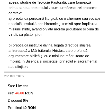
aceea, studiile de Teologie Pastorală, care formează
prima parte a prezentului volum, urmăresc trei probleme
centrale:
a) preotul ca persoană liturgică, cu o chemare sau vocație
specială, instituită prin hirotonie și trimisă spre împlinirea
misiunii sfinte, având o viață morală pilduitoare și plină de
virtuți, ca păstor și om;
b) preoția ca instituție divină, legată direct de slujirea
arhierească a Mântuitorului Hristos, ca o profundă
argumentare biblică și cu o misiune mântuitoare de
împlinit, în Biserică și societate, prin rolul ei sacramental
sau sfințitor;
Vezi mai mult ▷
c) mijloacele și metodele pastorale necesare conducerii
credincioșilor pe calea mântuirii.
Stoc
Limitat
Preț
40.00
RON
Importanța slujirii preoțești este întărită prin mulțimea
virtuților necesare unui preot și prin viața sa lăuntrică sau
Discount
0%
duhovnicească, îmbunătățită continuu prin rugăciune,
Preț final
40 RON