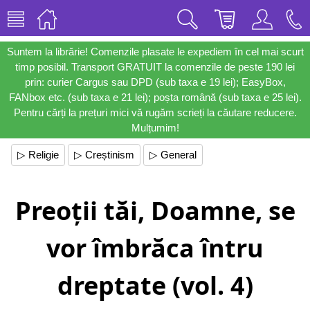
Suntem la librărie! Comenzile plasate le expediem în cel mai scurt
timp posibil. Transport GRATUIT la comenzile de peste 190 lei
prin: curier Cargus sau DPD (sub taxa e 19 lei); EasyBox,
FANbox etc. (sub taxa e 21 lei); poșta română (sub taxa e 25 lei).
Pentru cărți la prețuri mici vă rugăm scrieți la căutare reducere.
Mulțumim!
▷ Religie
▷ Creștinism
▷ General
Preoții tăi, Doamne, se
vor îmbrăca întru
dreptate (vol. 4)