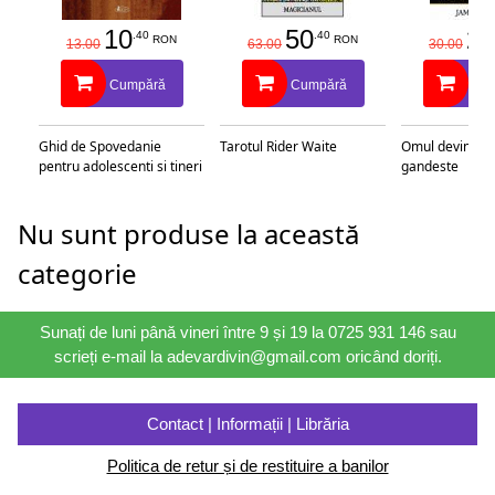
10
50
25
.40
.40
RON
RON
13.00
63.00
30.00
Cumpără
Cumpără
Cu
Ghid de Spovedanie
Tarotul Rider Waite
Omul devine c
pentru adolescenti si tineri
gandeste
Nu sunt produse la această
categorie
Sunați de luni până vineri între 9 și 19 la 0725 931 146 sau
scrieți e-mail la adevardivin@gmail.com oricând doriți.
Contact | Informații | Librăria
Politica de retur și de restituire a banilor