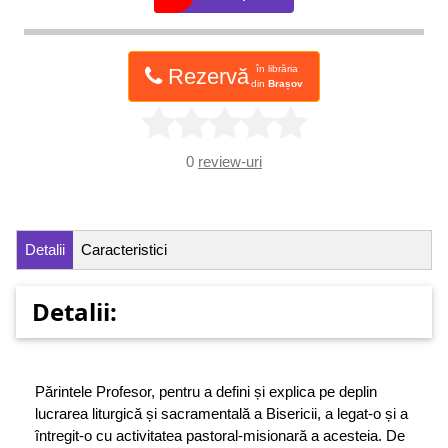
în librăria
Rezervă
din
Brașov
0
review-uri
Detalii
Caracteristici
Detalii:
Părintele Profesor, pentru a defini și explica pe deplin
lucrarea liturgică și sacramentală a Bisericii, a legat-o și a
întregit-o cu activitatea pastoral-misionară a acesteia. De