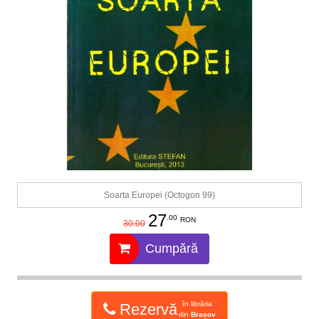
Soarta Europei (Octogon 99)
27
.00
RON
30.00
Cumpără
în librăria
Rezervă
din
Brașov