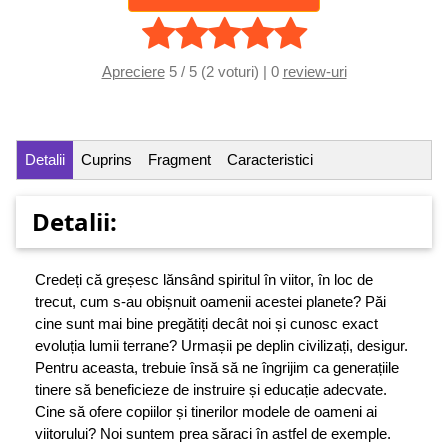
Apreciere
5 / 5 (2 voturi) | 0
review-uri
Detalii
Cuprins
Fragment
Caracteristici
Detalii:
Credeți că greșesc lănsând spiritul în viitor, în loc de
trecut, cum s-au obișnuit oamenii acestei planete? Păi
cine sunt mai bine pregătiți decât noi și cunosc exact
evoluția lumii terrane? Urmașii pe deplin civilizați, desigur.
Pentru aceasta, trebuie însă să ne îngrijim ca generațiile
tinere să beneficieze de instruire și educație adecvate.
Cine să ofere copiilor și tinerilor modele de oameni ai
viitorului? Noi suntem prea săraci în astfel de exemple.