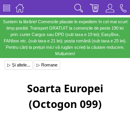
Suntem la librărie! Comenzile plasate le expediem în cel mai scurt
timp posibil. Transport GRATUIT la comenzile de peste 190 lei
prin: curier Cargus sau DPD (sub taxa e 19 lei); EasyBox,
FANbox etc. (sub taxa e 21 lei); poșta română (sub taxa e 25 lei).
Pentru cărți la prețuri mici vă rugăm scrieți la căutare reducere.
Mulțumim!
▷ Și altele...
▷ Romane
Soarta Europei
(Octogon 099)