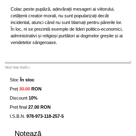
Colac peste pupăză, adevărații mesageri ai viitorului,
cetățenii creator-morali, nu sunt popularizați decât
incidental, atunci când nu sunt blamați pentru părerile lor.
În loc, ni se prezintă exemple de lideri politico-economici,
administrativi și religioși purtători ai dogmelor greșite și ai
vendetelor sângeroase.
Vezi mai mult ▷
Stoc
În stoc
Preț
30.00
RON
Discount
10%
Preț final
27.00 RON
I.S.B.N.
978-973-118-257-5
Notează