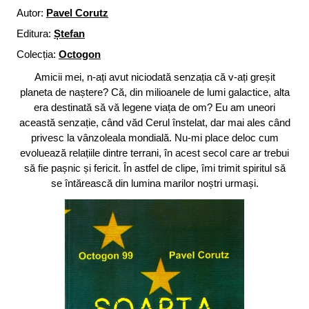
Autor:
Pavel Corutz
Editura:
Ștefan
Colecția:
Octogon
Amicii mei, n-ați avut niciodată senzația că v-ați greșit
planeta de naștere? Că, din milioanele de lumi galactice, alta
era destinată să vă legene viața de om? Eu am uneori
această senzație, când văd Cerul înstelat, dar mai ales când
privesc la vânzoleala mondială. Nu-mi place deloc cum
evoluează relațiile dintre terrani, în acest secol care ar trebui
să fie pașnic și fericit. În astfel de clipe, îmi trimit spiritul să
se întărească din lumina marilor noștri urmași.