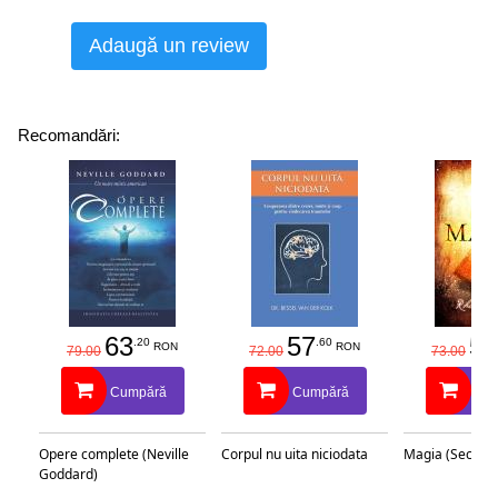
Adaugă un review
Recomandări:
63
57
58
.20
.60
RON
RON
79.00
72.00
73.00
Cumpără
Cumpără
Cu
Opere complete (Neville
Corpul nu uita niciodata
Magia (Secretu
Goddard)