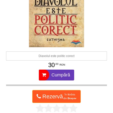
Diavolul este politic corect
30
.00
RON
Cumpără
în librăria
Rezervă
din
Brașov