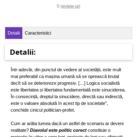
0
review-uri
Detalii
Caracteristici
Detalii:
Într-adevăr, din punctul de vedere al societății, este mult
mai preferabil ca mașina umană să se oprească brutal
decît să se deterioreze progresiv. […] Logica socialistă
este libertatea și libertatea fundamentală este sinuciderea.
În consecință, dreptul la sinucidere, directă sau indirectă,
este o valoare absolută în acest tip de societate”,
conchide cinicul politician-profet.
Cum ar arăta lumea dacă un astfel de scenariu ar deveni
realitate?
Diavolul este politic corect
constituie o
proiecție în viitor a unor legi, proiecte de legi sau afirmații