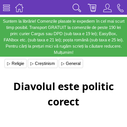
Suntem la librărie! Comenzile plasate le expediem în cel mai scurt
timp posibil. Transport GRATUIT la comenzile de peste 190 lei
prin: curier Cargus sau DPD (sub taxa e 19 lei); EasyBox,
FANbox etc. (sub taxa e 21 lei); poșta română (sub taxa e 25 lei).
Pentru cărți la prețuri mici vă rugăm scrieți la căutare reducere.
Mulțumim!
▷ Religie
▷ Creștinism
▷ General
Diavolul este politic
corect