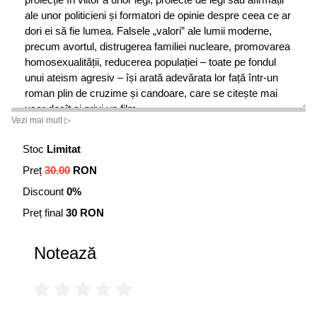
ale unor politicieni și formatori de opinie despre ceea ce ar
dori ei să fie lumea. Falsele „valori” ale lumii moderne,
precum avortul, distrugerea familiei nucleare, promovarea
homosexualității, reducerea populației – toate pe fondul
unui ateism agresiv – își arată adevărata lor față într-un
roman plin de cruzime și candoare, care se citește mai
ușor decît ai privi un film.
Vezi mai mult ▷
Stoc
Limitat
Preț
30.00
RON
Discount
0%
Preț final
30 RON
Notează